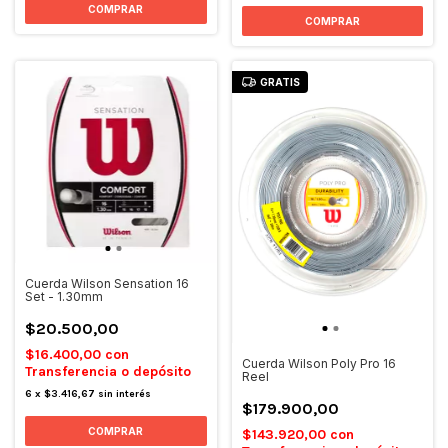
GRATIS
Cuerda Wilson Sensation 16
Set - 1.30mm
$20.500,00
$16.400,00
con
Cuerda Wilson Poly Pro 16
Transferencia o depósito
Reel
6
x
$3.416,67
sin interés
$179.900,00
$143.920,00
con