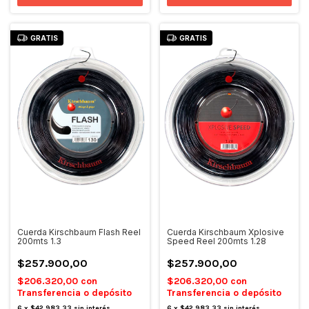
GRATIS
GRATIS
Cuerda Kirschbaum Flash Reel
Cuerda Kirschbaum Xplosive
200mts 1.3
Speed Reel 200mts 1.28
$257.900,00
$257.900,00
$206.320,00
con
$206.320,00
con
Transferencia o depósito
Transferencia o depósito
6
x
$42.983,33
sin interés
6
x
$42.983,33
sin interés