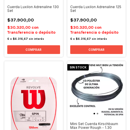
Cuerda Luxilon Adrenaline 130
Cuerda Luxilon Adrenaline 125
Set
Set
$37.900,00
$37.900,00
$30.320,00
con
$30.320,00
con
Transferencia o depósito
Transferencia o depósito
6
x
$6.316,67
sin interés
6
x
$6.316,67
sin interés
SIN STOCK
Mini Set Cuerda Kirschbaum
Max Power Rough - 1.30