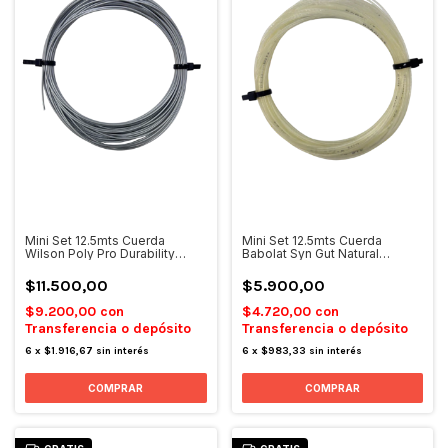
Mini Set 12.5mts Cuerda
Mini Set 12.5mts Cuerda
Wilson Poly Pro Durability
Babolat Syn Gut Natural
16mm
1.30mm
$11.500,00
$5.900,00
$9.200,00
con
$4.720,00
con
Transferencia o depósito
Transferencia o depósito
6
x
$1.916,67
sin interés
6
x
$983,33
sin interés