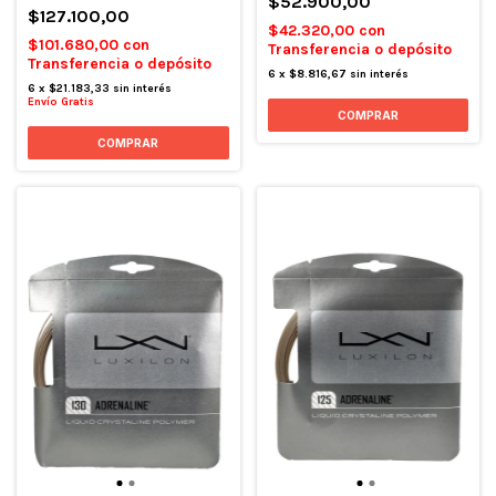
$52.900,00
$127.100,00
$42.320,00
con
$101.680,00
con
Transferencia o depósito
Transferencia o depósito
6
x
$8.816,67
sin interés
6
x
$21.183,33
sin interés
Envío Gratis
COMPRAR