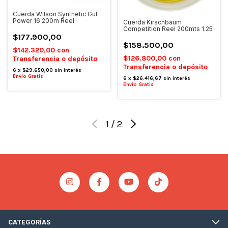
Cuerda Wilson Synthetic Gut
Power 16 200m Reel
Cuerda Kirschbaum
Competition Reel 200mts 1.25
$177.900,00
$158.500,00
$142.320,00
con
$126.800,00
con
Transferencia o depósito
Transferencia o depósito
6
x
$29.650,00
sin interés
Envío Gratis
6
x
$26.416,67
sin interés
Envío Gratis
1
/
2
CATEGORÍAS