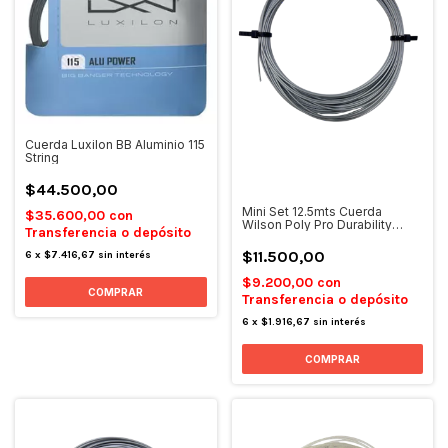
Cuerda Luxilon BB Aluminio 115
String
$44.500,00
Mini Set 12.5mts Cuerda
$35.600,00
con
Wilson Poly Pro Durability
Transferencia o depósito
17mm
$11.500,00
6
x
$7.416,67
sin interés
$9.200,00
con
Transferencia o depósito
6
x
$1.916,67
sin interés