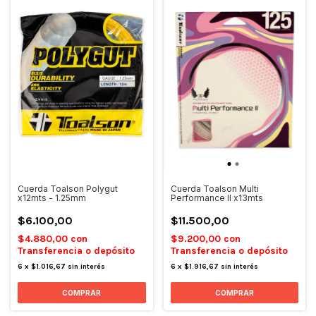
Cuerda Toalson Polygut
Cuerda Toalson Multi
x12mts - 1.25mm
Performance II x13mts
$6.100,00
$11.500,00
$4.880,00
con
$9.200,00
con
Transferencia o depósito
Transferencia o depósito
6
x
$1.016,67
sin interés
6
x
$1.916,67
sin interés
COMPRAR