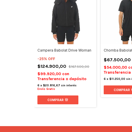
Campera Babolat Drive Woman
Chomba Babola
-
25
%
OFF
$67.500,00
$124.900,00
$167.500,00
$54.000,00
c
Transferencia
$99.920,00
con
Transferencia o depósito
6
x
$11.250,00
sin 
6
x
$20.816,67
sin interés
Envío Gratis
COMPRAR
COMPRAR