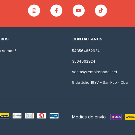
TROS
CONTACTÁNOS
s somos?
543564662924
3564662924
ventas@empirepadel.net
9 de Julio 1987 - San Fco - Cba.
Medios de envío