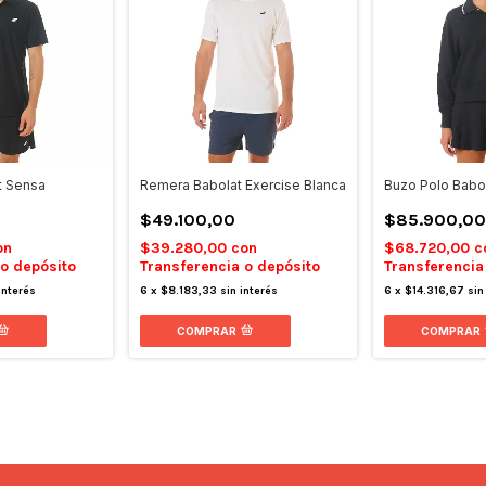
t Sensa
Remera Babolat Exercise Blanca
Buzo Polo Babol
$49.100,00
$85.900,00
on
$39.280,00
con
$68.720,00
c
 o depósito
Transferencia o depósito
Transferencia
interés
6
x
$8.183,33
sin interés
6
x
$14.316,67
sin
COMPRAR
COMPRAR