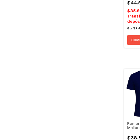
$44.
$35.
Trans
depós
6
x
$7.
COM
Remera
Mallor
$38.