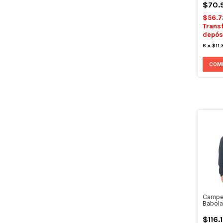
$70.
$56.7
Trans
depós
6
x
$11.
COM
Campe
Babola
Blue
$116.