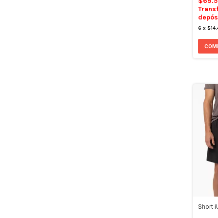
$69.
Trans
depós
6
x
$14
COM
Short 