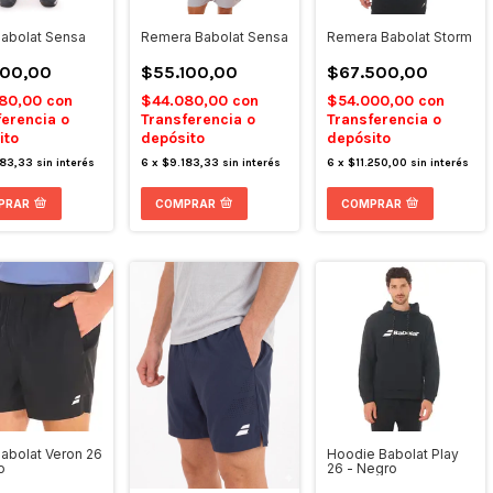
Babolat Sensa
Remera Babolat Sensa
Remera Babolat Storm
100,00
$55.100,00
$67.500,00
080,00
con
$44.080,00
con
$54.000,00
con
ferencia o
Transferencia o
Transferencia o
ito
depósito
depósito
183,33
sin interés
6
x
$9.183,33
sin interés
6
x
$11.250,00
sin interés
PRAR
COMPRAR
COMPRAR
Babolat Veron 26
Hoodie Babolat Play
o
26 - Negro