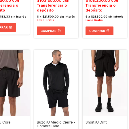
520,00
con
$103.200,00
con
$103.200,00
con
ferencia o
Transferencia o
Transferencia o
ito
depósito
depósito
.483,33
sin interés
6
x
$21.500,00
sin interés
6
x
$21.500,00
sin interés
Envío Gratis
Envío Gratis
PRAR
COMPRAR
COMPRAR
iU Core
Buzo iU Medio Cierre -
Short iU Drift
Hombre Halo