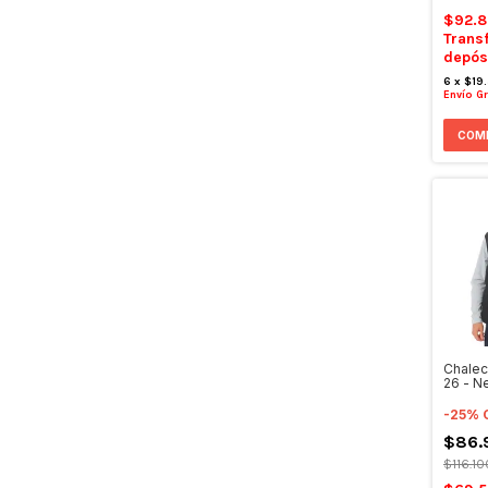
$92.
Trans
depós
6
x
$19
Envío Gr
COM
Chalec
26 - N
-
25
%
$86.
$116.1