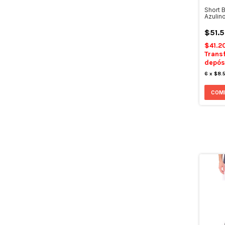
Short B
Azulin
$51.
$41.2
Trans
depós
6
x
$8.
COM