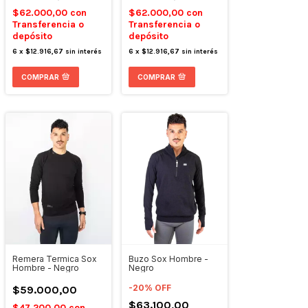
$62.000,00
con
$62.000,00
con
Transferencia o
Transferencia o
depósito
depósito
6
x
$12.916,67
sin interés
6
x
$12.916,67
sin interés
COMPRAR
COMPRAR
Remera Termica Sox
Buzo Sox Hombre -
Hombre - Negro
Negro
-
20
%
OFF
$59.000,00
$63.100,00
$47.200,00
con