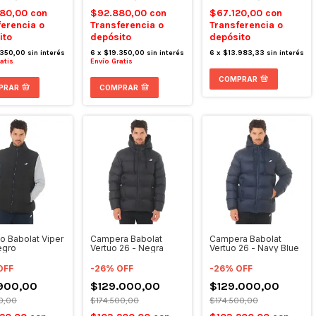
880,00
con
$92.880,00
con
$67.120,00
con
ferencia o
Transferencia o
Transferencia o
ito
depósito
depósito
.350,00
sin interés
6
x
$19.350,00
sin interés
6
x
$13.983,33
sin interés
atis
Envío Gratis
COMPRAR
PRAR
COMPRAR
o Babolat Viper
Campera Babolat
Campera Babolat
egro
Vertuo 26 - Negra
Vertuo 26 - Navy Blue
OFF
-
26
%
OFF
-
26
%
OFF
900,00
$129.000,00
$129.000,00
00,00
$174.500,00
$174.500,00