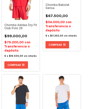
Chomba Babolat
Sensa
$67.500,00
$54.000,00
con
Chomba Adidas Dry Fit
Transferencia o
Club Polo 26
depósito
$99.000,00
6
x
$11.250,00
sin interés
$79.200,00
con
COMPRAR
Transferencia o
depósito
6
x
$16.500,00
sin interés
COMPRAR