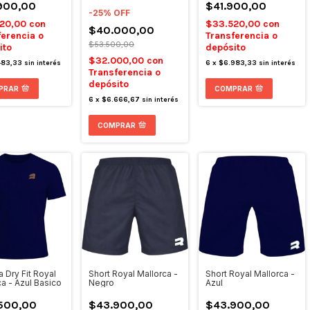
900,00
$41.900,00
-
25
%
OFF
920,00
con
$33.520,00
con
$40.000,00
ferencia o
Transferencia o
$53.500,00
ito
depósito
$32.000,00
con
483,33
sin interés
6
x
$6.983,33
sin interés
Transferencia o
depósito
PRAR
COMPRAR
6
x
$6.666,67
sin interés
COMPRAR
 Dry Fit Royal
Short Royal Mallorca -
Short Royal Mallorca -
ca - Azul Basico
Negro
Azul
500,00
$43.900,00
$43.900,00