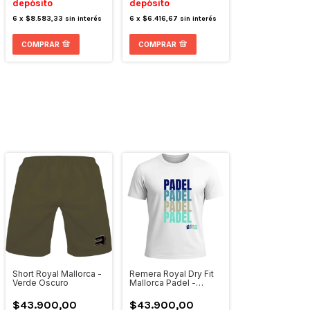
depósito
depósito
6
x
$8.583,33
sin interés
6
x
$6.416,67
sin interés
COMPRAR
COMPRAR
Short Royal Mallorca -
Remera Royal Dry Fit
Verde Oscuro
Mallorca Padel -
Blanco
$43.900,00
$43.900,00