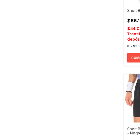
Short 
$55.
$44.
Trans
depós
6
x
$9.
COM
Short 
- Negr