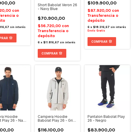
900,00
$109.900,00
Short Babolat Veron 26
- Navy Blue
20,00
con
$87.920,00
con
ferencia o
Transferencia o
$70.900,00
ito
depósito
$56.720,00
con
816,67
sin interés
6
x
$18.316,67
sin interés
Transferencia o
Envío Gratis
depósito
PRAR
COMPRAR
6
x
$11.816,67
sin interés
COMPRAR
ra Hoodie
Campera Hoodie
Pantalon Babolat Play
t Play 26 - Navy
Babolat Play 26 - Gris
26 - Negro
Claro
100,00
$116.100,00
$83.900,00