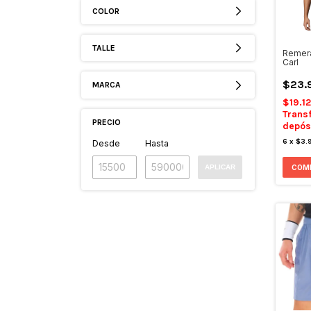
COLOR
TALLE
Remer
Carl
$23.
MARCA
$19.1
Trans
PRECIO
depós
6
x
$3.
Desde
Hasta
APLICAR
COM