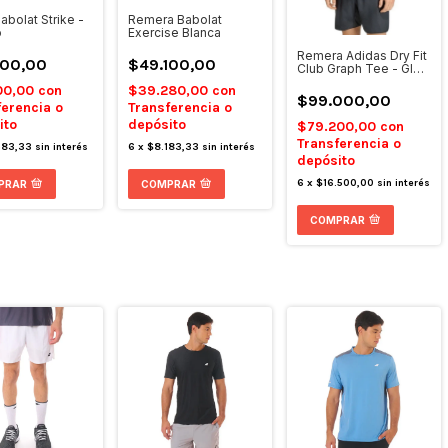
abolat Strike -
Remera Babolat
o
Exercise Blanca
Remera Adidas Dry Fit
500,00
$49.100,00
Club Graph Tee - Glow
Blue
00,00
con
$39.280,00
con
$99.000,00
ferencia o
Transferencia o
ito
depósito
$79.200,00
con
Transferencia o
583,33
sin interés
6
x
$8.183,33
sin interés
depósito
6
x
$16.500,00
sin interés
PRAR
COMPRAR
COMPRAR