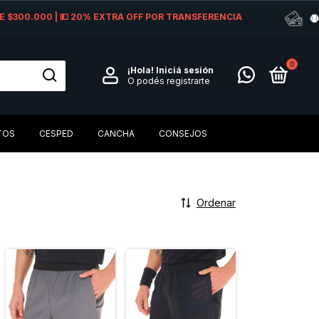
 DE $300.000 | 💵 20% EXTRA OFF POR TRANSFERENCIA
0
¡Hola!
Iniciá sesión
O podés registrarte
TOS
CESPED
CANCHA
CONSEJOS
Ordenar