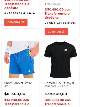
Transferencia o
$79.000,00
depósito
$50.480,00
con
Transferencia o
6
x
$9.833,33
sin interés
depósito
COMPRAR
6
x
$10.516,67
sin interés
COMPRAR
Short Babolat Strike -
Remera Dry Fit Royal
Azul
Mallorca - Negro
Basico
$51.500,00
$38.500,00
$41.200,00
con
$30.800,00
con
Transferencia o
Transferencia o