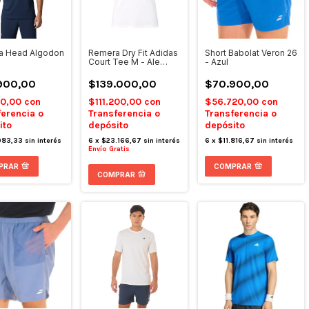
a Head Algodon
Remera Dry Fit Adidas
Short Babolat Veron 26
Court Tee M - Ale
- Azul
Galan
900,00
$139.000,00
$70.900,00
20,00
con
$111.200,00
con
$56.720,00
con
ferencia o
Transferencia o
Transferencia o
ito
depósito
depósito
983,33
sin interés
6
x
$23.166,67
sin interés
6
x
$11.816,67
sin interés
Envío Gratis
PRAR
COMPRAR
COMPRAR