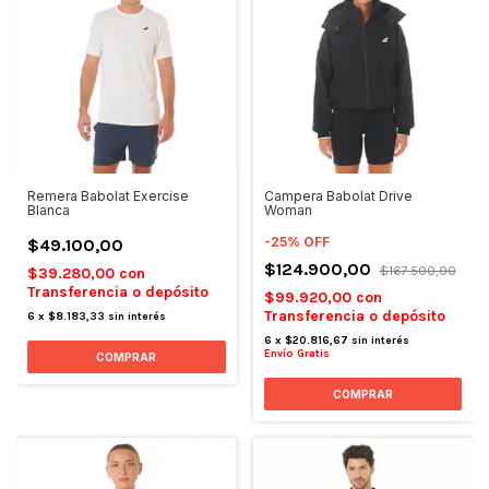
Remera Babolat Exercise
Campera Babolat Drive
Blanca
Woman
-
25
%
OFF
$49.100,00
$124.900,00
$167.500,00
$39.280,00
con
Transferencia o depósito
$99.920,00
con
Transferencia o depósito
6
x
$8.183,33
sin interés
6
x
$20.816,67
sin interés
Envío Gratis
COMPRAR
COMPRAR