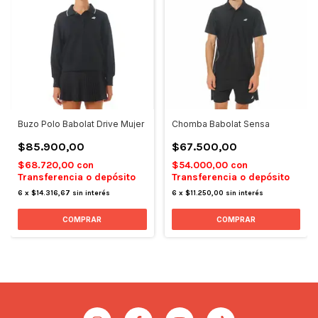
Buzo Polo Babolat Drive Mujer
Chomba Babolat Sensa
$85.900,00
$67.500,00
$68.720,00
con
$54.000,00
con
Transferencia o depósito
Transferencia o depósito
6
x
$14.316,67
sin interés
6
x
$11.250,00
sin interés
COMPRAR
COMPRAR