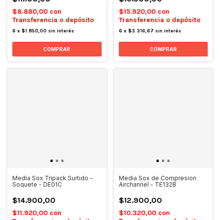
$8.880,00
con
$15.920,00
con
Transferencia o depósito
Transferencia o depósito
6
x
$1.850,00
sin interés
6
x
$3.316,67
sin interés
COMPRAR
COMPRAR
Media Sox Tripack Surtido -
Media Sox de Compresion
Soquete - DE01C
Airchannel - TE132B
$14.900,00
$12.900,00
$11.920,00
con
$10.320,00
con