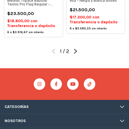
Alta - Negra y Blanca unisex
Medias Tripack Babolat
Tennis Pro Flag Regular -
Negro
$21.500,00
$23.500,00
$17.200,00
con
$18.800,00
con
Transferencia o depósito
Transferencia o depósito
6
x
$3.583,33
sin interés
6
x
$3.916,67
sin interés
1
/
2
CATEGORÍAS
NOSOTROS