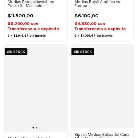
Medias Babolat Invisibles
Medias Royal América Vs
Pack x3 - Multicolor
Europa
$11.500,00
$6.100,00
$9.200,00
con
$4.880,00
con
Transferencia o depósito
Transferencia o depósito
6
x
$1.916,67
sin interés
6
x
$1.016,67
sin interés
SIN STOCK
SIN STOCK
Bipack Medias Bullpadel Caña