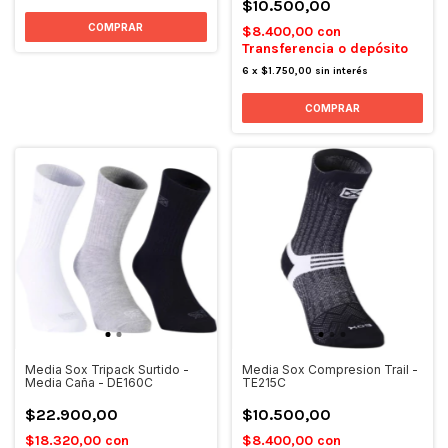
$10.500,00
COMPRAR
$8.400,00
con
Transferencia o depósito
6
x
$1.750,00
sin interés
Media Sox Tripack Surtido -
Media Sox Compresion Trail -
Media Caña - DE160C
TE215C
$22.900,00
$10.500,00
$18.320,00
con
$8.400,00
con