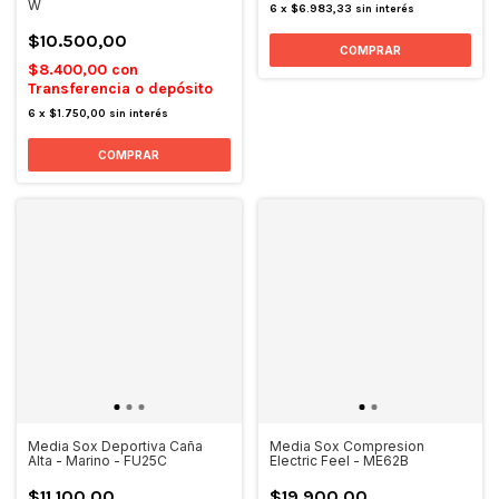
W
6
x
$6.983,33
sin interés
$10.500,00
COMPRAR
$8.400,00
con
Transferencia o depósito
6
x
$1.750,00
sin interés
Media Sox Deportiva Caña
Media Sox Compresion
Alta - Marino - FU25C
Electric Feel - ME62B
$11.100,00
$19.900,00