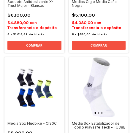
Soquete Antideslizante X-
Medias Cigio Media Caña
Trust Mujer - Blancas
Negra
$6.100,00
$5.100,00
$4.880,00
con
$4.080,00
con
Transferencia o depósito
Transferencia o depósito
6
x
$1.016,67
sin interés
6
x
$850,00
sin interés
Media Sox Fluobike - CI30C
Media Sox Estabilizador de
Tobillo Playsafe Tech - FU38B
$8.900,00