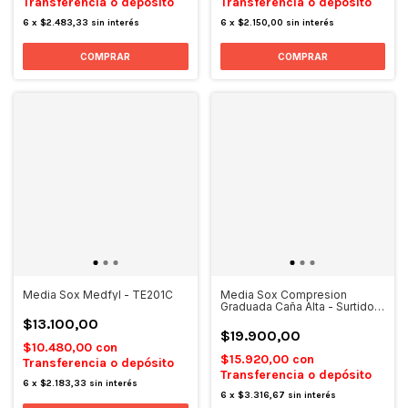
Transferencia o depósito
Transferencia o depósito
6
x
$2.483,33
sin interés
6
x
$2.150,00
sin interés
COMPRAR
COMPRAR
Media Sox Medfyl - TE201C
Media Sox Compresion
Graduada Caña Alta - Surtido -
ME19C
$13.100,00
$19.900,00
$10.480,00
con
$15.920,00
con
Transferencia o depósito
Transferencia o depósito
6
x
$2.183,33
sin interés
6
x
$3.316,67
sin interés