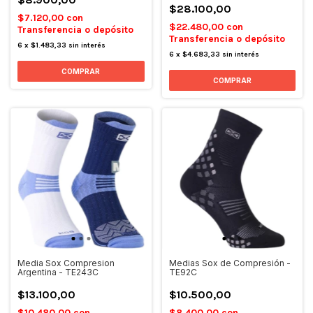
$28.100,00
$7.120,00
con
$22.480,00
con
Transferencia o depósito
Transferencia o depósito
6
x
$1.483,33
sin interés
6
x
$4.683,33
sin interés
COMPRAR
COMPRAR
Media Sox Compresion
Medias Sox de Compresión -
Argentina - TE243C
TE92C
$13.100,00
$10.500,00
$10.480,00
con
$8.400,00
con