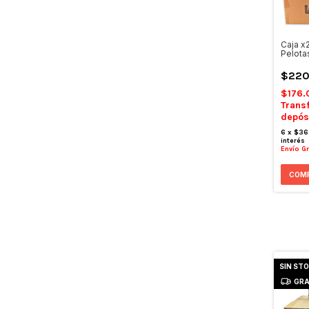
Caja x
Pelota
$220
$176.
Trans
depós
6
x
$36
interés
Envío Gr
SIN ST
GRA