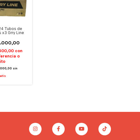
24 Tubos de
s x3 Grry Line
.000,00
600,00
con
ferencia o
ito
.000,00
sin
atis