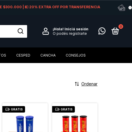
 DE $300.000 | 💵 20% EXTRA OFF POR TRANSFERENCIA
0
¡Hola!
Iniciá sesión
O podés registrarte
TOS
CESPED
CANCHA
CONSEJOS
Ordenar
GRATIS
GRATIS