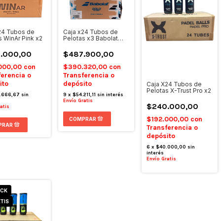
24 Tubos de
Caja x24 Tubos de
s WinAr Pink x2
Pelotas x3 Babolat
Gold All Court
.000,00
$487.900,00
000,00
con
$390.320,00
con
ferencia o
Transferencia o
ito
depósito
Caja X24 Tubos de
Pelotas X-Trust Pro x2
.666,67
sin
9
x
$54.211,11
sin interés
Envío Gratis
$240.000,00
atis
$192.000,00
con
Transferencia o
depósito
6
x
$40.000,00
sin
interés
Envío Gratis
OCK
TIS