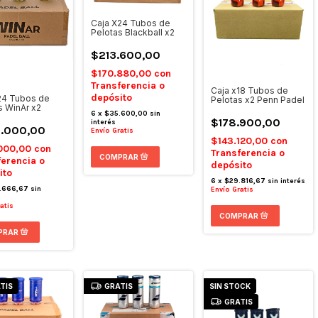
Caja X24 Tubos de
Pelotas Blackball x2
$213.600,00
$170.880,00
con
Transferencia o
Caja x18 Tubos de
depósito
24 Tubos de
Pelotas x2 Penn Padel
s WinAr x2
6
x
$35.600,00
sin
$178.900,00
interés
.000,00
Envío Gratis
$143.120,00
con
000,00
con
Transferencia o
ferencia o
depósito
ito
6
x
$29.816,67
sin interés
.666,67
sin
Envío Gratis
atis
TIS
GRATIS
SIN STOCK
GRATIS