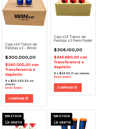
Caja x24 Tubos de
Pelotas x3 Penn Padel
Caja x24 Tubos de
Pelotas x3 - WinAr
$306.100,00
$300.000,00
$244.880,00
con
Transferencia o
$240.000,00
con
depósito
Transferencia o
9
x
$34.011,11
sin interés
depósito
Envío Gratis
9
x
$33.333,33
sin
interés
Envío Gratis
SIN STOCK
SIN STOCK
GRATIS
GRATIS