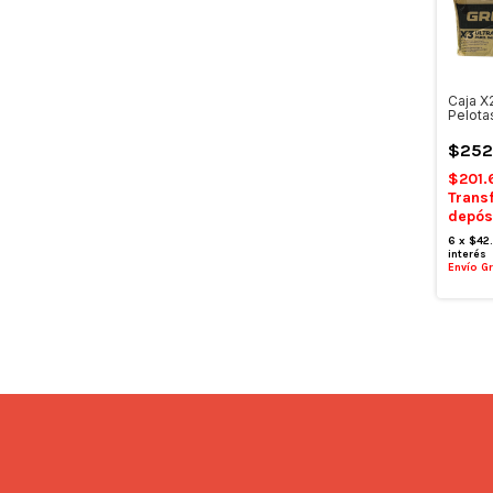
Caja X
Pelota
$252
$201.
Trans
depós
6
x
$42
interés
Envío Gr