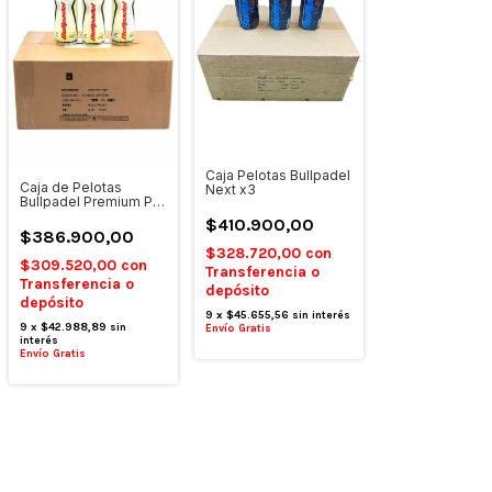
Caja Pelotas Bullpadel
Caja de Pelotas
Next x3
Bullpadel Premium Pro
x3
$410.900,00
$386.900,00
$328.720,00
con
$309.520,00
con
Transferencia o
Transferencia o
depósito
depósito
9
x
$45.655,56
sin interés
9
x
$42.988,89
sin
Envío Gratis
interés
Envío Gratis