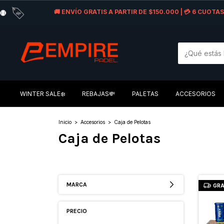
🚚 ENVÍO GRATIS A PARTIR DE $150.000 | 💳 6 CUOT
WINTER SALE❄️
REBAJAS💸
PALETAS
ACCESORIOS
Inicio
>
Accesorios
>
Caja de Pelotas
Caja de Pelotas
MARCA
GRA
PRECIO