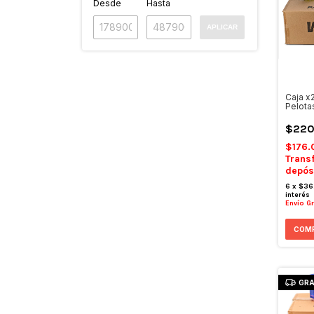
Desde
Hasta
APLICAR
Caja x
Pelota
$220
$176.
Trans
depós
6
x
$36
interés
Envío Gr
GRA