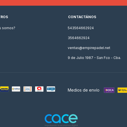
TROS
CONTACTÁNOS
s somos?
543564662924
3564662924
ventas@empirepadel.net
9 de Julio 1987 - San Fco - Cba.
Medios de envío