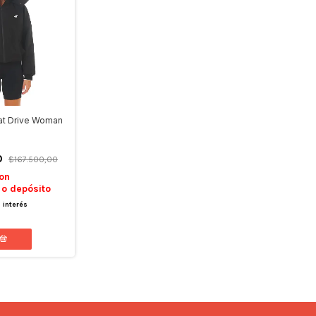
at Drive Woman
0
$167.500,00
on
 o depósito
n interés