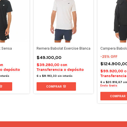
t Sensa
Remera Babolat Exercise Blanca
Campera Babol
-
25
%
OFF
$49.100,00
$124.900,0
on
$39.280,00
con
 o depósito
Transferencia o depósito
$99.920,00
c
Transferencia
interés
6
x
$8.183,33
sin interés
6
x
$20.816,67
si
Envío Gratis
COMPRAR
COMPRAR