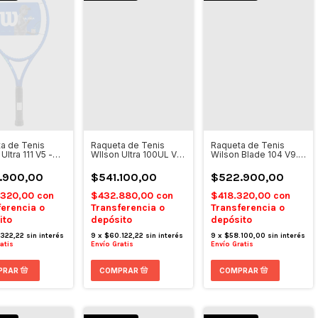
a de Tenis
Raqueta de Tenis
Raqueta de Tenis
Ultra 111 V5 -
WIlson Ultra 100UL V5
Wilson Blade 104 V9.0
- Grip 3
- Grip 3
.900,00
$541.100,00
$522.900,00
.320,00
con
$432.880,00
con
$418.320,00
con
ferencia o
Transferencia o
Transferencia o
ito
depósito
depósito
.322,22
sin interés
9
x
$60.122,22
sin interés
9
x
$58.100,00
sin interés
atis
Envío Gratis
Envío Gratis