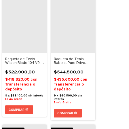
Raqueta de Tenis
Raqueta de Tenis
Wilson Blade 104 V9.0
Babolat Pure Drive
- Grip 2
Gen 11 U - Grip 3
$522.900,00
$544.500,00
$418.320,00
con
$435.600,00
con
Transferencia o
Transferencia o
depósito
depósito
9
x
$58.100,00
sin interés
9
x
$60.500,00
sin
Envío Gratis
interés
Envío Gratis