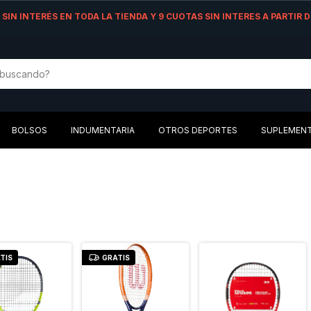
AS SIN INTERÉS EN TODA LA TIENDA Y 9 CUOTAS SIN INTERES A PARTIR
BOLSOS
INDUMENTARIA
OTROS DEPORTES
SUPLEMEN
TIS
GRATIS