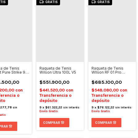
TIS
GRATIS
GRATIS
a de Tenis
Raqueta de Tenis
Raqueta de Tenis
t Pure Strike 98
Wilson Ultra 100L V5
WIlson RF 01 Pro
 Grip 3
Classic LTD Edition
.500,00
$551.900,00
$685.100,00
.200,00
con
$441.520,00
con
$548.080,00
con
ferencia o
Transferencia o
Transferencia o
ito
depósito
depósito
.277,78
sin
9
x
$61.322,22
sin interés
9
x
$76.122,22
sin interés
Envío Gratis
Envío Gratis
atis