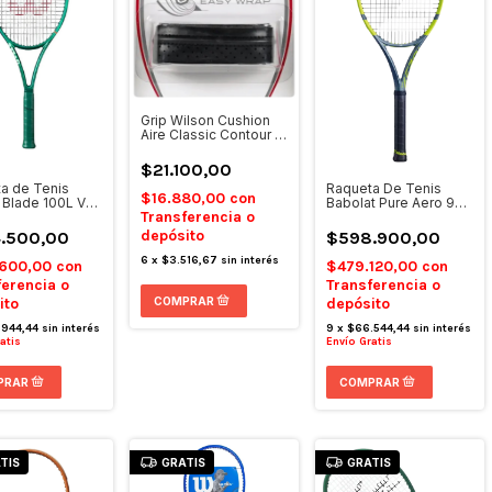
Grip Wilson Cushion
Aire Classic Contour -
Negro
$21.100,00
Raqueta De Tenis
a de Tenis
$16.880,00
con
Babolat Pure Aero 98
 Blade 100L V10
Transferencia o
GEN9 - Grip 3
3
depósito
$598.900,00
.500,00
6
x
$3.516,67
sin interés
$479.120,00
con
.600,00
con
Transferencia o
ferencia o
depósito
ito
9
x
$66.544,44
sin interés
.944,44
sin interés
Envío Gratis
atis
TIS
GRATIS
GRATIS