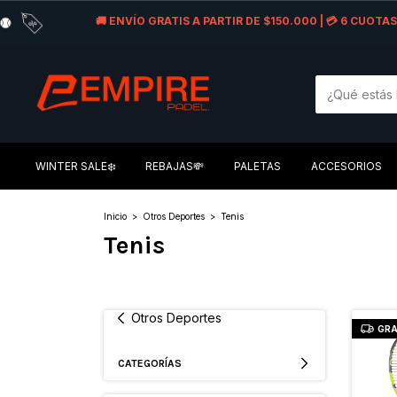
🚚 ENVÍO GRATIS A PARTIR DE $150.000 | 💳 6 CUOT
WINTER SALE❄️
REBAJAS💸
PALETAS
ACCESORIOS
Inicio
>
Otros Deportes
>
Tenis
Tenis
Otros Deportes
GRA
CATEGORÍAS