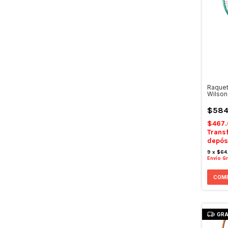
Raquet
Wilson
- Grip 
$584
$467
Trans
depós
9
x
$64
Envío Gr
GRA