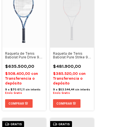
Raqueta de Tenis
Raqueta de Tenis
Babolat Pure Drive 98
Babolat Pure Strike 98
Gen 11 U3 - Grip 3
16/19 Gen4 Sin
Encordar
$635.500,00
$481.900,00
$508.400,00
con
$385.520,00
con
Transferencia o
Transferencia o
depósito
depósito
9
x
$70.611,11
sin interés
9
x
$53.544,44
sin interés
Envío Gratis
Envío Gratis
GRATIS
GRATIS