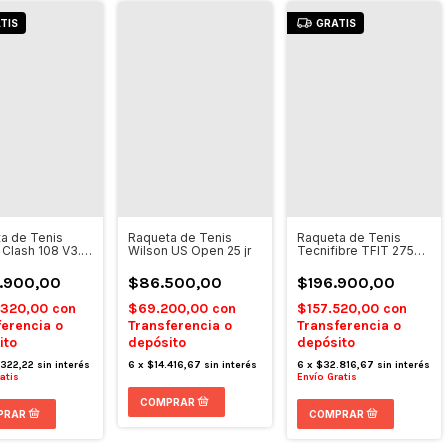
TIS
GRATIS
a de Tenis
Raqueta de Tenis
Raqueta de Tenis
 Clash 108 V3.0
Wilson US Open 25 jr
Tecnifibre TFIT 275
r - 16x19
Speed - Grip 3
.900,00
$86.500,00
$196.900,00
.320,00
con
$69.200,00
con
$157.520,00
con
ferencia o
Transferencia o
Transferencia o
ito
depósito
depósito
.322,22
sin interés
6
x
$14.416,67
sin interés
6
x
$32.816,67
sin interés
atis
Envío Gratis