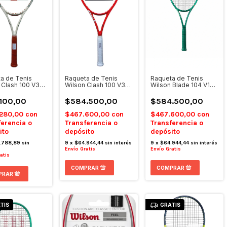
Raqueta de Tenis
a de Tenis
Raqueta de Tenis
Wilson Blade 104 V10 -
 Clash 100 V3
Wilson Clash 100 V3
Grip 3
 Garros 26 -
Reverse - Grip 3
$584.500,00
.100,00
$584.500,00
$467.600,00
con
.280,00
con
$467.600,00
con
Transferencia o
ferencia o
Transferencia o
depósito
ito
depósito
9
x
$64.944,44
sin interés
.788,89
sin
9
x
$64.944,44
sin interés
Envío Gratis
Envío Gratis
atis
TIS
GRATIS