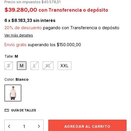
Precio sin impuestos
$40.578,51
$39.280,00
con
Transferencia o depósito
6
x
$8.183,33
sin interés
20% de descuento
pagando con Transferencia o depósito
Ver más detalles
Envío gratis
superando los
$150.000,00
Talle:
M
S
M
L
XL
XXL
Color:
Blanco
GUÍA DE TALLES