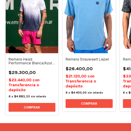
Remera Snauwaert Lepel
Remera Head
Reme
Performance Blanca/Azul y
Celeste
$26.400,00
$41
$29.300,00
$21.120,00
con
$33
$23.440,00
con
Transferencia o
Tran
Transferencia o
depósito
dep
depósito
6
x
$4.400,00
sin interés
6
x
$
6
x
$4.883,33
sin interés
COMPRAR
COMPRAR