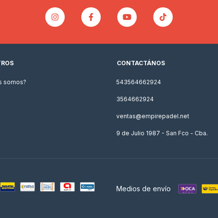
TROS
CONTACTÁNOS
s somos?
543564662924
3564662924
ventas@empirepadel.net
9 de Julio 1987 - San Fco - Cba.
Medios de envío