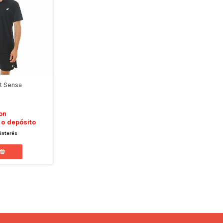
t Sensa
on
 o depósito
 interés