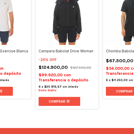
Exercise Blanca
Campera Babolat Drive Woman
Chomba Babola
-
25
%
OFF
$67.500,00
$124.900,00
$167.500,00
on
$54.000,00
c
 o depósito
Transferencia
$99.920,00
con
Transferencia o depósito
interés
6
x
$11.250,00
sin
6
x
$20.816,67
sin interés
Envío Gratis
COMPRAR
COMPRAR