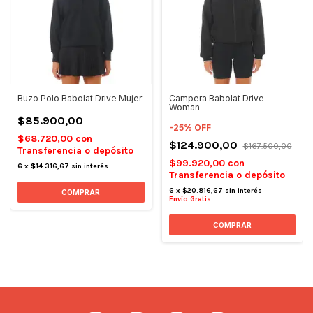
Buzo Polo Babolat Drive Mujer
Campera Babolat Drive
Woman
$85.900,00
-
25
%
OFF
$68.720,00
con
$124.900,00
$167.500,00
Transferencia o depósito
$99.920,00
con
6
x
$14.316,67
sin interés
Transferencia o depósito
6
x
$20.816,67
sin interés
COMPRAR
Envío Gratis
COMPRAR