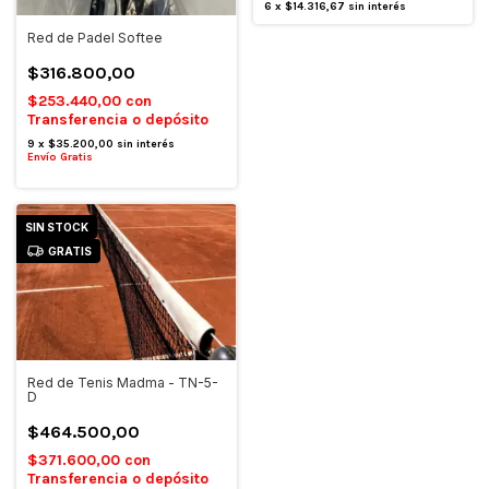
6
x
$14.316,67
sin interés
Red de Padel Softee
$316.800,00
$253.440,00
con
Transferencia o depósito
9
x
$35.200,00
sin interés
Envío Gratis
SIN STOCK
GRATIS
Red de Tenis Madma - TN-5-
D
$464.500,00
$371.600,00
con
Transferencia o depósito