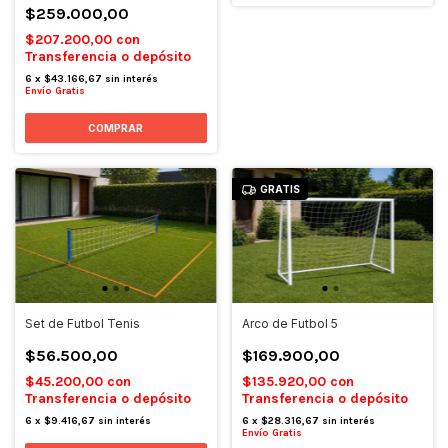
$259.000,00
$207.200,00
con
Transferencia o depósito
6
x
$43.166,67
sin interés
Envío Gratis
GRATIS
Set de Futbol Tenis
Arco de Futbol 5
$56.500,00
$169.900,00
$45.200,00
con
$135.920,00
con
Transferencia o depósito
Transferencia o depósito
6
x
$9.416,67
sin interés
6
x
$28.316,67
sin interés
Envío Gratis