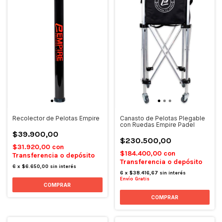
Recolector de Pelotas Empire
Canasto de Pelotas Plegable
con Ruedas Empire Padel
$39.900,00
$230.500,00
$31.920,00
con
$184.400,00
con
Transferencia o depósito
Transferencia o depósito
6
x
$6.650,00
sin interés
6
x
$38.416,67
sin interés
Envío Gratis
COMPRAR