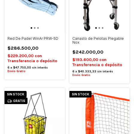
Red De Padel WinAr PRW-5D
Canasto de Pelotas Plegable
Nox
$286.500,00
$242.000,00
$229.200,00
con
$193.600,00
con
Transferencia o depósito
Transferencia o depósito
6
x
$47.750,00
sin interés
Envío Gratis
6
x
$40.333,33
sin interés
Envío Gratis
SIN STOCK
SIN STOCK
GRATIS