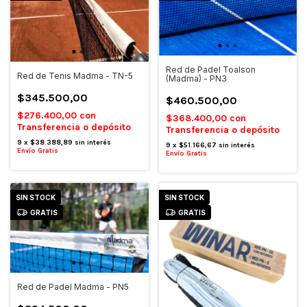
Red de Padel Toalson
Red de Tenis Madma - TN-5
(Madma) - PN3
$345.500,00
$460.500,00
$276.400,00
con
$368.400,00
con
Transferencia o depósito
Transferencia o depósito
9
x
$38.388,89
sin interés
9
x
$51.166,67
sin interés
Envío Gratis
Envío Gratis
SIN STOCK
SIN STOCK
GRATIS
GRATIS
Red de Padel Madma - PN5