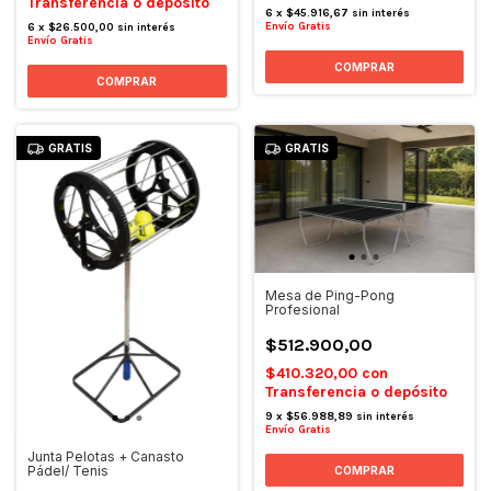
Transferencia o depósito
6
x
$45.916,67
sin interés
Envío Gratis
6
x
$26.500,00
sin interés
Envío Gratis
GRATIS
GRATIS
Mesa de Ping-Pong
Profesional
$512.900,00
$410.320,00
con
Transferencia o depósito
9
x
$56.988,89
sin interés
Envío Gratis
Junta Pelotas + Canasto
Pádel/ Tenis