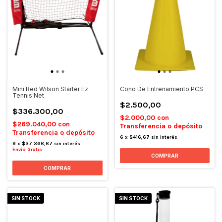
Mini Red Wilson Starter Ez
Cono De Entrenamiento PCS
Tennis Net
$2.500,00
$336.300,00
$2.000,00
con
$269.040,00
con
Transferencia o depósito
Transferencia o depósito
6
x
$416,67
sin interés
9
x
$37.366,67
sin interés
Envío Gratis
COMPRAR
SIN STOCK
SIN STOCK