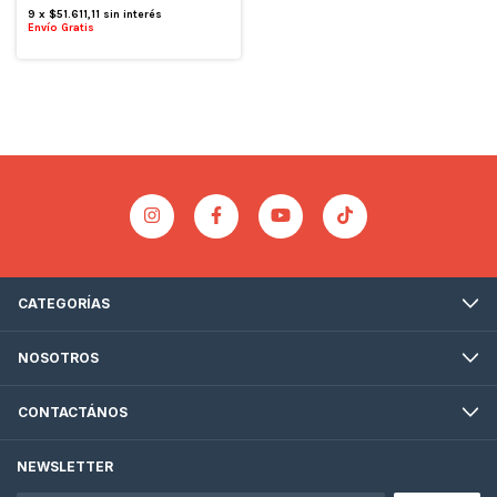
9
x
$51.611,11
sin interés
Envío Gratis
CATEGORÍAS
NOSOTROS
CONTACTÁNOS
NEWSLETTER