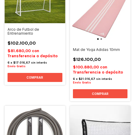
Arco de Futbol de
Entrenamiento
$102.100,00
Mat de Yoga Adidas 10mm
$81.680,00
con
Transferencia o depósito
$126.100,00
6
x
$17.016,67
sin interés
Envío Gratis
$100.880,00
con
Transferencia o depósito
6
x
$21.016,67
sin interés
Envío Gratis
COMPRAR