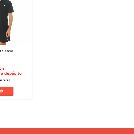
t Sensa
on
 o depósito
 interés