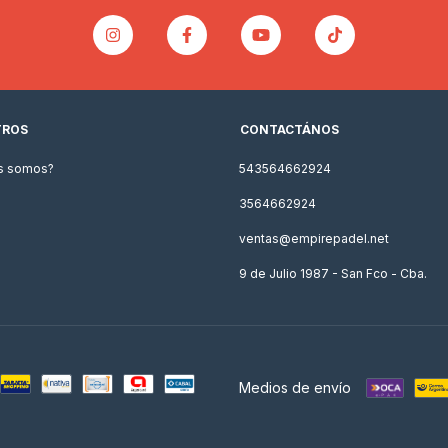
TROS
CONTACTÁNOS
s somos?
543564662924
3564662924
ventas@empirepadel.net
9 de Julio 1987 - San Fco - Cba.
Medios de envío