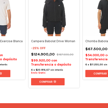
Exercise Blanca
Campera Babolat Drive Woman
Chomba Babola
-
25
%
OFF
$67.500,00
$124.900,00
$167.500,00
on
$54.000,00
c
 o depósito
Transferencia
$99.920,00
con
Transferencia o depósito
interés
6
x
$11.250,00
sin
6
x
$20.816,67
sin interés
Envío Gratis
COMPRAR
COMPRAR