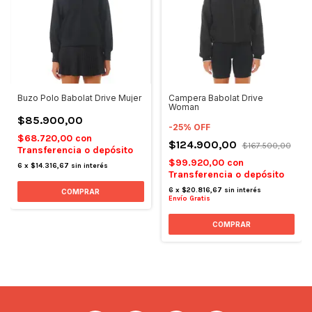
Buzo Polo Babolat Drive Mujer
Campera Babolat Drive
Woman
$85.900,00
-
25
%
OFF
$68.720,00
con
$124.900,00
$167.500,00
Transferencia o depósito
$99.920,00
con
6
x
$14.316,67
sin interés
Transferencia o depósito
6
x
$20.816,67
sin interés
COMPRAR
Envío Gratis
COMPRAR