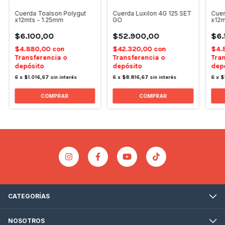
Cuerda Toalson Polygut
Cuerda Luxilon 4G 125 SET
Cuer
x12mts - 1.25mm
GO
x12m
$6.100,00
$52.900,00
$6.
$4.880,00
con
$42.320,00
con
$4.
Transferencia o
Transferencia o
Tran
depósito
depósito
dep
6
x
$1.016,67
sin interés
6
x
$8.816,67
sin interés
6
x
$
CATEGORÍAS
NOSOTROS