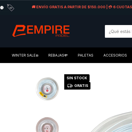
🚚 ENVÍO GRATIS A PARTIR DE $150.000 | 💳 6 CUOT
WINTER SALE❄️
REBAJAS💸
PALETAS
ACCESORIOS
SIN STOCK
GRATIS