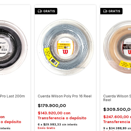
GRATIS
GRATIS
 Pro Last 200m
Cuerda Wilson Poly Pro 16 Reel
Cuerda Wilson S
Reel
$179.900,00
$309.500,0
$143.920,00
con
con
$247.600,00
Transferencia o depósito
 o depósito
Transferencia
6
x
$29.983,33
sin interés
Envío Gratis
 interés
9
x
$34.388,89
si