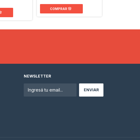
NEWSLETTER