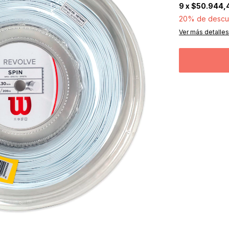
9
x
$50.944,
20% de descu
Ver más detalles