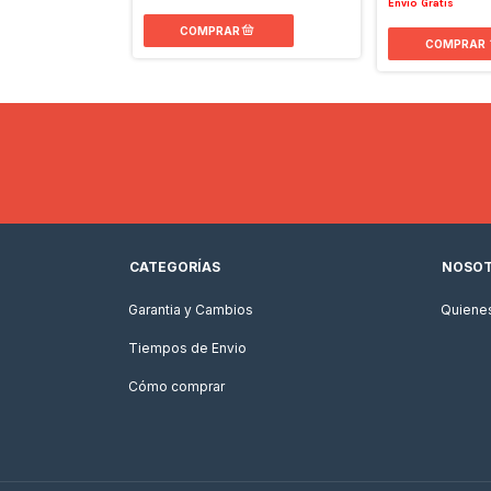
Envío Gratis
COMPRAR
CATEGORÍAS
NOSO
Garantia y Cambios
Quiene
Tiempos de Envio
Cómo comprar