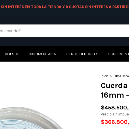
AS SIN INTERÉS EN TODA LA TIENDA Y 9 CUOTAS SIN INTERES A PARTIR
BOLSOS
INDUMENTARIA
OTROS DEPORTES
SUPLEMEN
Inicio
>
Otros Depo
Cuerda
16mm -
$458.500
Precio sin impu
$366.800