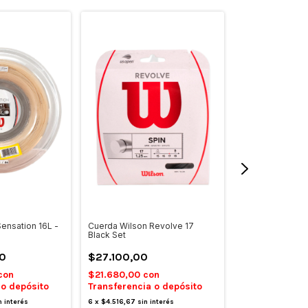
Cuerda Wilson S
- 1.30mm
$20.500,00
$16.400,00
co
ensation 16L -
Cuerda Wilson Revolve 17
Black Set
Transferencia 
6
x
$3.416,67
sin i
0
$27.100,00
con
$21.680,00
con
 o depósito
Transferencia o depósito
n interés
6
x
$4.516,67
sin interés