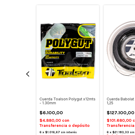
Adrenaline 130
Cuerda Toalson Polygut x12mts
Cuerda Babolat
- 1.30mm
1,25
$6.100,00
$127.100,00
on
$4.880,00
con
$101.680,00
 o depósito
Transferencia o depósito
Transferencia
 interés
6
x
$1.016,67
sin interés
6
x
$21.183,33
sin