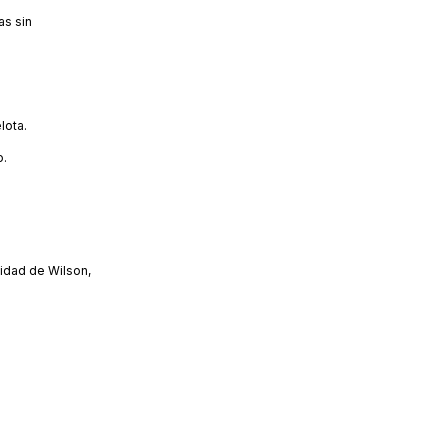
as sin
lota.
o.
lidad de Wilson,