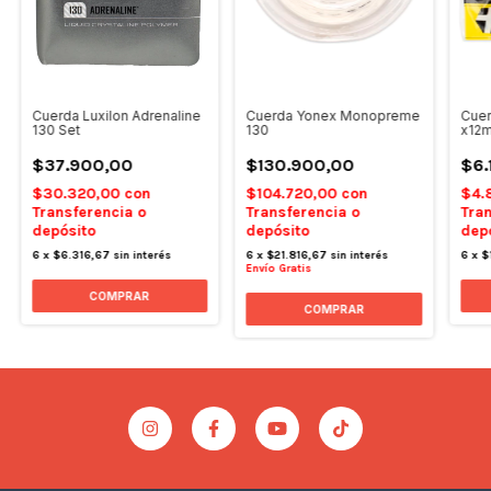
Cuerda Luxilon Adrenaline
Cuerda Yonex Monopreme
Cuer
130 Set
130
x12m
$37.900,00
$130.900,00
$6.
$30.320,00
con
$104.720,00
con
$4.
Transferencia o
Transferencia o
Tran
depósito
depósito
dep
6
x
$6.316,67
sin interés
6
x
$21.816,67
sin interés
6
x
$
Envío Gratis