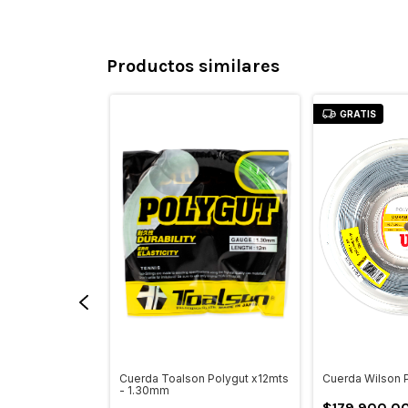
Productos similares
GRATIS
Sensation 16L -
Cuerda Toalson Polygut x12mts
Cuerda Wilson P
- 1.30mm
$179.900,0