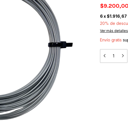
$9.200,0
6
x
$1.916,67
20% de descu
Ver más detalles
Envío gratis
su