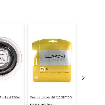
 Pro Last 200m
Cuerda Luxilon 4G 125 SET GO
Cuerda Toalson 
Performance II 
$52.900,00