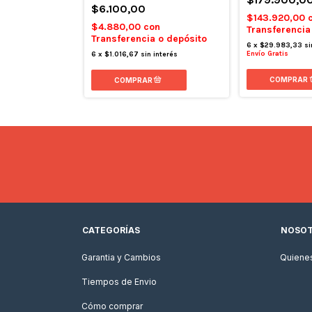
00
$6.100,00
$143.920,00
con
$4.880,00
con
Transferencia
 o depósito
Transferencia o depósito
6
x
$29.983,33
si
Envío Gratis
in interés
6
x
$1.016,67
sin interés
CATEGORÍAS
NOSO
Garantia y Cambios
Quiene
Tiempos de Envio
Cómo comprar