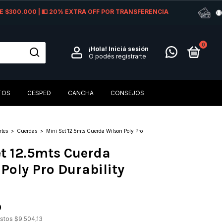
 DE $300.000 | 💵 20% EXTRA OFF POR TRANSFERENCIA
0
¡Hola!
Iniciá sesión
O podés registrarte
TOS
CESPED
CANCHA
CONSEJOS
rtes
>
Cuerdas
>
Mini Set 12.5mts Cuerda Wilson Poly Pro
t 12.5mts Cuerda
Poly Pro Durability
0
estos
$9.504,13