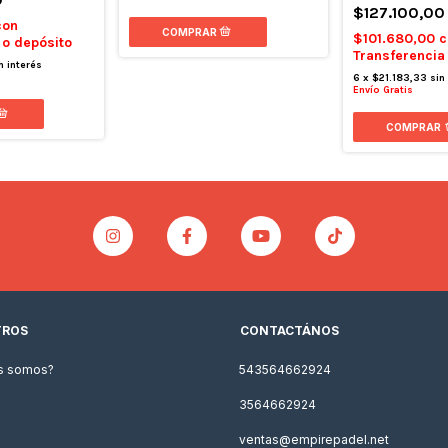
$127.100,00
con
$101.680,00
c
 o depósito
Transferencia
n interés
6
x
$21.183,33
sin
Envío Gratis
COMPRAR
TROS
CONTACTÁNOS
s somos?
543564662924
3564662924
ventas@empirepadel.net