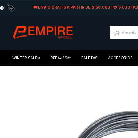
🚚 ENVÍO GRATIS A PARTIR DE $150.000 | 💳 6 CUOT
WINTER SALE❄️
REBAJAS💸
PALETAS
ACCESORIOS