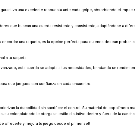
garantiza una excelente respuesta ante cada golpe, absorbiendo el impact
dores que buscan una cuerda resistente y consistente, adaptándose a difer
a encordar una raqueta, es la opción perfecta para quienes desean probar la
l a tu raqueta.
 avanzado, esta cuerda se adapta a tus necesidades, brindando un rendimien
, para que juegues con confianza en cada encuentro.
riorizan la durabilidad sin sacrificar el control. Su material de copolímero m
su color plateado le otorga un estilo distintivo dentro y fuera de la cancha
ede ofrecerte y mejorá tu juego desde el primer set!