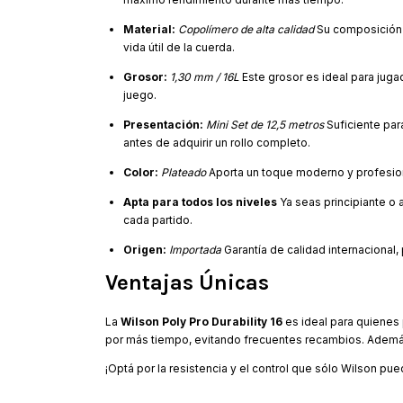
Material:
Copolímero de alta calidad
Su composición 
vida útil de la cuerda.
Grosor:
1,30 mm / 16L
Este grosor es ideal para juga
juego.
Presentación:
Mini Set de 12,5 metros
Suficiente par
antes de adquirir un rollo completo.
Color:
Plateado
Aporta un toque moderno y profesiona
Apta para todos los niveles
Ya seas principiante o
cada partido.
Origen:
Importada
Garantía de calidad internacional
Ventajas Únicas
La
Wilson Poly Pro Durability 16
es ideal para quienes p
por más tiempo, evitando frecuentes recambios. Además, 
¡Optá por la resistencia y el control que sólo Wilson pu