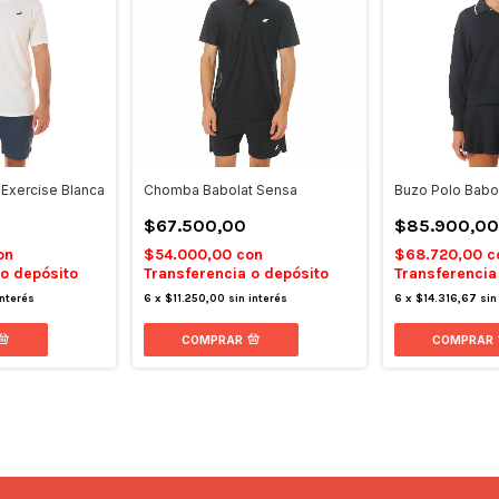
Exercise Blanca
Chomba Babolat Sensa
Buzo Polo Babol
$67.500,00
$85.900,00
on
$54.000,00
con
$68.720,00
c
 o depósito
Transferencia o depósito
Transferencia
interés
6
x
$11.250,00
sin interés
6
x
$14.316,67
sin
COMPRAR
COMPRAR