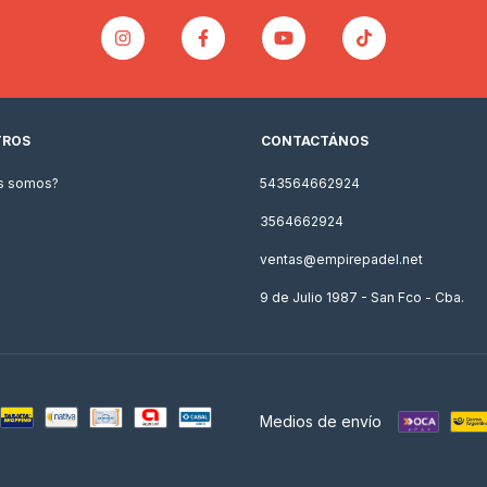
TROS
CONTACTÁNOS
s somos?
543564662924
3564662924
ventas@empirepadel.net
9 de Julio 1987 - San Fco - Cba.
Medios de envío