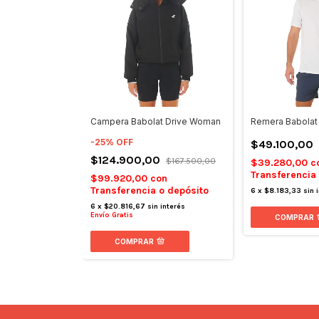
Campera Babolat Drive Woman
Remera Babolat 
-
25
%
OFF
$49.100,00
$124.900,00
$167.500,00
$39.280,00
c
Transferencia
$99.920,00
con
Transferencia o depósito
6
x
$8.183,33
sin 
6
x
$20.816,67
sin interés
Envío Gratis
COMPRAR
COMPRAR