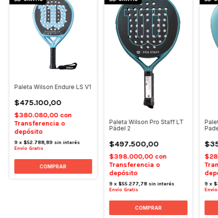
Paleta Wilson Endure LS V1
$475.100,00
$380.080,00
con
Paleta Wilson Pro Staff LT
Pale
Transferencia o
Pádel 2
Pade
depósito
$497.500,00
$35
9
x
$52.788,89
sin interés
Envío Gratis
$398.000,00
con
$28
Transferencia o
Tran
depósito
dep
9
x
$55.277,78
sin interés
9
x
$
Envío Gratis
Envío