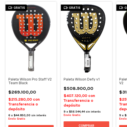
GRATIS
GRATIS
G
Paleta Wilson Pro Staff V2
Pale
Paleta Wilson Defy v1
Team Black
V2
$508.900,00
$269.100,00
$31
$407.120,00
con
$215.280,00
con
$25
Transferencia o
Transferencia o
Tran
depósito
depósito
dep
9
x
$56.544,44
sin interés
Envío Gratis
6
x
$44.850,00
sin interés
9
x
$
Envío Gratis
Envío