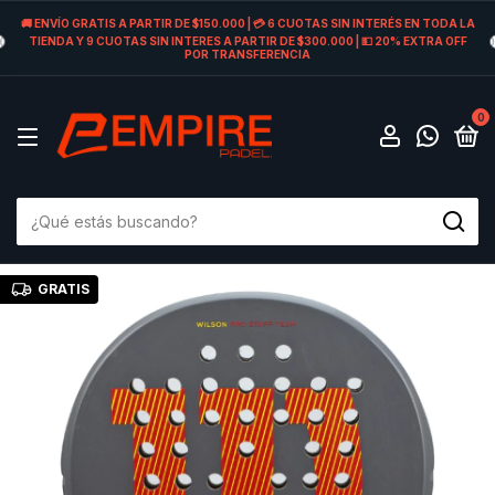
🚚 ENVÍO GRATIS A PARTIR DE $150.000 | 💳 6 CUOTAS SIN INTERÉS EN TODA LA
TIENDA Y 9 CUOTAS SIN INTERES A PARTIR DE $300.000 | 💵 20% EXTRA OFF
POR TRANSFERENCIA
0
GRATIS