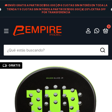
🚚 ENVÍO GRATIS A PARTIR DE $150.000 | 💳 6 CUOTAS SIN INTERÉS EN TODA LA
TIENDA Y 9 CUOTAS SIN INTERES A PARTIR DE $300.000 | 💵 20% EXTRA OFF
POR TRANSFERENCIA
0
GRATIS