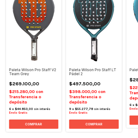
Paleta Wilson Pro Staff V2
Paleta Wilson Pro Staff LT
Pale
Team Grey
Pádel 2
$28
$269.100,00
$497.500,00
$22
$215.280,00
con
$398.000,00
con
Tran
Transferencia o
Transferencia o
dep
depósito
depósito
6
x
$
Envío
6
x
$44.850,00
sin interés
9
x
$55.277,78
sin interés
Envío Gratis
Envío Gratis