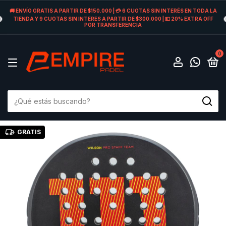
🚚 ENVÍO GRATIS A PARTIR DE $150.000 | 💳 6 CUOTAS SIN INTERÉS EN TODA LA
TIENDA Y 9 CUOTAS SIN INTERES A PARTIR DE $300.000 | 💵 20% EXTRA OFF
POR TRANSFERENCIA
0
GRATIS