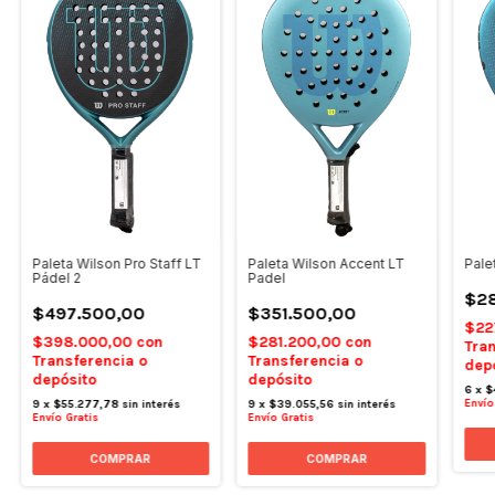
Paleta Wilson Pro Staff LT
Paleta Wilson Accent LT
Pale
Pádel 2
Padel
$28
$497.500,00
$351.500,00
$22
$398.000,00
con
$281.200,00
con
Tran
Transferencia o
Transferencia o
dep
depósito
depósito
6
x
$
Envío
9
x
$55.277,78
sin interés
9
x
$39.055,56
sin interés
Envío Gratis
Envío Gratis