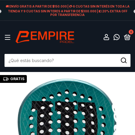
🚚 ENVÍO GRATIS A PARTIR DE $150.000 | 💳 6 CUOTAS SIN INTERÉS EN TODA LA
TIENDA Y 9 CUOTAS SIN INTERES A PARTIR DE $300.000 | 💵 20% EXTRA OFF
POR TRANSFERENCIA
0
GRATIS