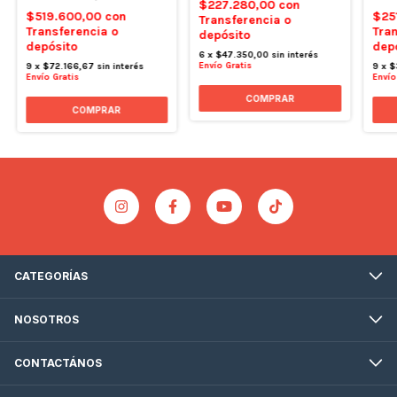
$227.280,00
con
$25
$519.600,00
con
Transferencia o
Tran
Transferencia o
depósito
dep
depósito
6
x
$47.350,00
sin interés
Envío Gratis
9
x
$
9
x
$72.166,67
sin interés
Envío
Envío Gratis
CATEGORÍAS
NOSOTROS
CONTACTÁNOS