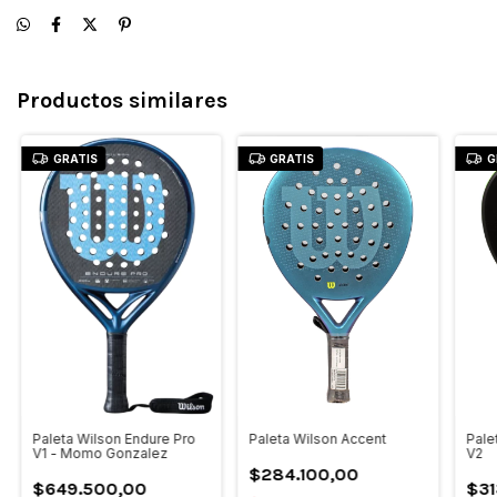
Productos similares
GRATIS
GRATIS
G
Paleta Wilson Accent
Pale
Paleta Wilson Endure Pro
V2
V1 - Momo Gonzalez
$284.100,00
$31
$649.500,00