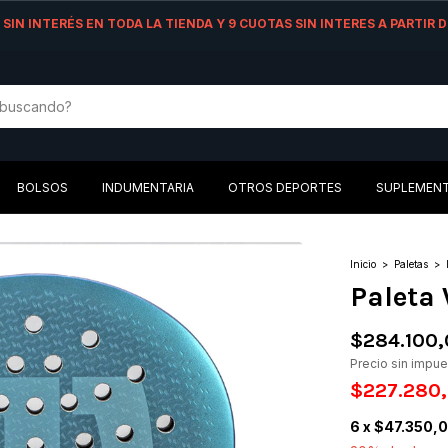
AS SIN INTERÉS EN TODA LA TIENDA Y 9 CUOTAS SIN INTERES A PARTIR
BOLSOS
INDUMENTARIA
OTROS DEPORTES
SUPLEMEN
Inicio
>
Paletas
>
Paleta
$284.100
Precio sin impu
$227.280
6
x
$47.350,