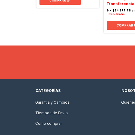
Transferencia
 o depósito
9
x
$34.877,78
si
n interés
Envío Gratis
CATEGORÍAS
NOSO
Garantia y Cambios
Quiene
Tiempos de Envio
Cómo comprar