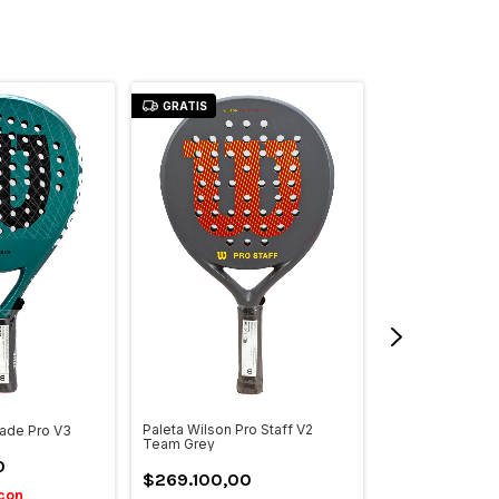
GRATIS
GRATIS
Paleta Wilson Pro Staff V2
lade Pro V3
Paleta Wilson Pr
Team Grey
Pádel 2
0
$269.100,00
$497.500,0
con