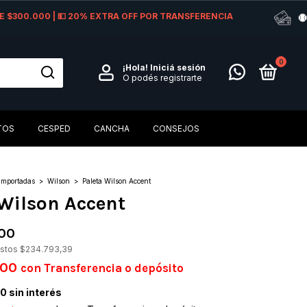
 DE $300.000 | 💵 20% EXTRA OFF POR TRANSFERENCIA
0
¡Hola!
Iniciá sesión
O podés registrarte
TOS
CESPED
CANCHA
CONSEJOS
Importadas
>
Wilson
>
Paleta Wilson Accent
 Wilson Accent
,00
estos
$234.793,39
,00
con
Transferencia o depósito
00
sin interés