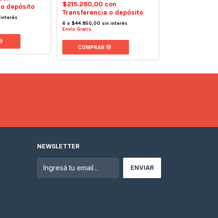
$215.280,00
con
 o depósito
$398.000,00
Transferencia o depósito
Transferencia 
 interés
6
x
$44.850,00
sin interés
9
x
$55.277,78
sin
Envío Gratis
Envío Gratis
NEWSLETTER