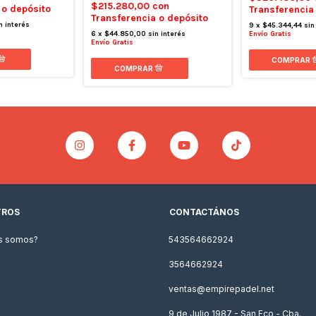
$215.280,00
con
 o depósito
Transferencia
Transferencia o depósito
n interés
9
x
$45.344,44
sin
Envío Gratis
6
x
$44.850,00
sin interés
Envío Gratis
TROS
CONTACTÁNOS
s somos?
543564662924
3564662924
ventas@empirepadel.net
9 de Julio 1987 - San Fco - Cba.