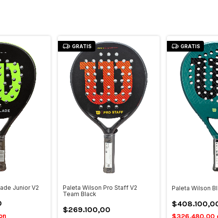
GRATIS
GRATIS
lade Junior V2
Paleta Wilson Pro Staff V2
Paleta Wilson B
Team Black
0
$408.100,0
$269.100,00
on
$326.480,00