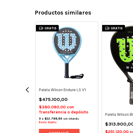
Productos similares
GRATIS
GRATIS
Paleta Wilson Endure LS V1
$475.100,00
$380.080,00
con
Transferencia o depósito
Paleta Wilson B
efy v1
9
x
$52.788,89
sin interés
Envío Gratis
$313.900,0
00
$251.120,00
c
con