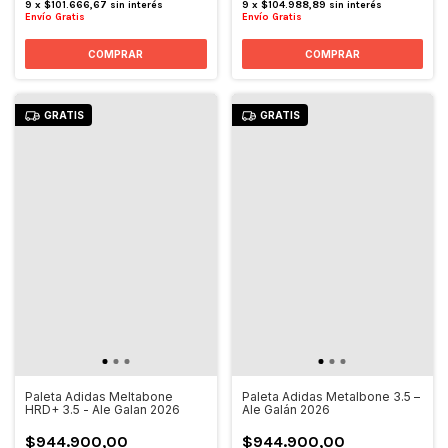
9
x
$101.666,67
sin interés
9
x
$104.988,89
sin interés
Envío Gratis
Envío Gratis
GRATIS
GRATIS
Paleta Adidas Meltabone
Paleta Adidas Metalbone 3.5 –
HRD+ 3.5 - Ale Galan 2026
Ale Galán 2026
$944.900,00
$944.900,00