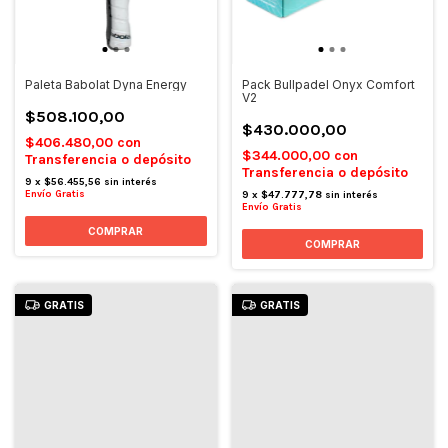
Paleta Babolat Dyna Energy
Pack Bullpadel Onyx Comfort
V2
$508.100,00
$430.000,00
$406.480,00
con
$344.000,00
con
Transferencia o depósito
Transferencia o depósito
9
x
$56.455,56
sin interés
Envío Gratis
9
x
$47.777,78
sin interés
Envío Gratis
GRATIS
GRATIS