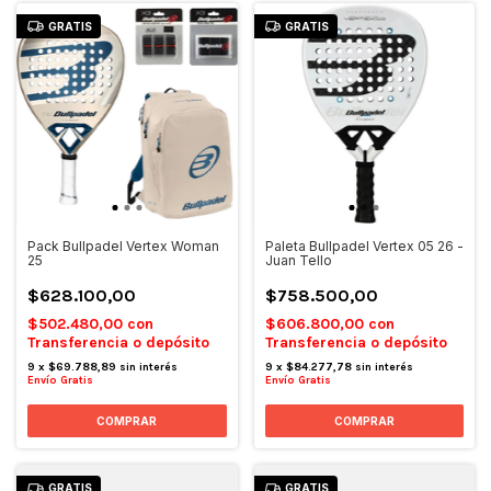
GRATIS
GRATIS
Pack Bullpadel Vertex Woman
Paleta Bullpadel Vertex 05 26 -
25
Juan Tello
$628.100,00
$758.500,00
$502.480,00
con
$606.800,00
con
Transferencia o depósito
Transferencia o depósito
9
x
$69.788,89
sin interés
9
x
$84.277,78
sin interés
Envío Gratis
Envío Gratis
GRATIS
GRATIS