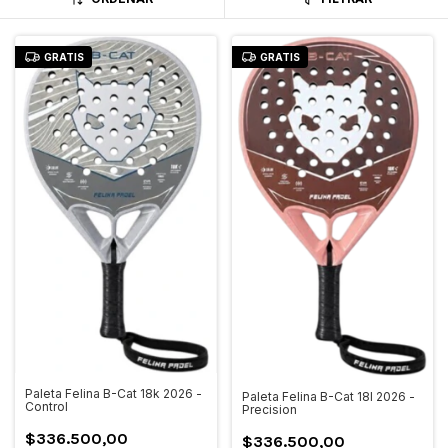
GRATIS
GRATIS
Paleta Felina B-Cat 18k 2026 -
Paleta Felina B-Cat 18l 2026 -
Control
Precision
$336.500,00
$336.500,00