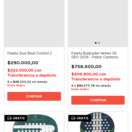
Paleta Siux Beat Control 2
Paleta Bullpadel Vertex 05
GEO 2026 - Pablo Cardona
$290.000,00
$758.500,00
$232.000,00
con
$606.800,00
con
Transferencia o depósito
Transferencia o depósito
6
x
$48.333,33
sin interés
Envío Gratis
9
x
$84.277,78
sin interés
Envío Gratis
GRATIS
GRATIS