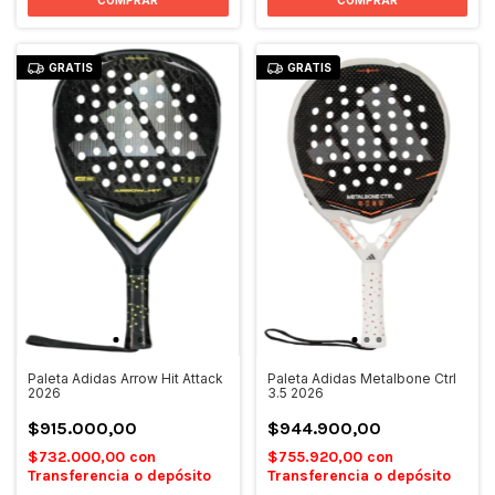
GRATIS
GRATIS
Paleta Adidas Arrow Hit Attack
Paleta Adidas Metalbone Ctrl
2026
3.5 2026
$915.000,00
$944.900,00
$732.000,00
con
$755.920,00
con
Transferencia o depósito
Transferencia o depósito