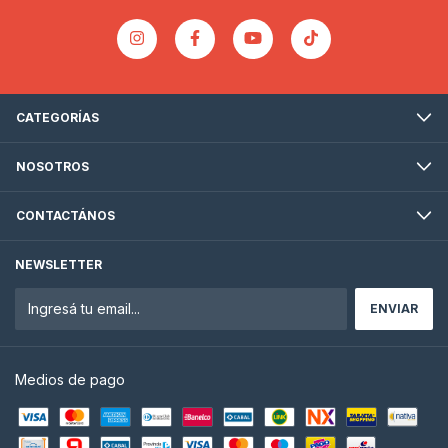
CATEGORÍAS
NOSOTROS
CONTACTÁNOS
NEWSLETTER
Medios de pago