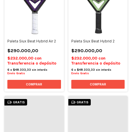
Paleta Siux Beat Hybrid Air 2
Paleta Siux Beat Hybrid 2
$290.000,00
$290.000,00
$232.000,00
con
$232.000,00
con
Transferencia o depósito
Transferencia o depósito
6
x
$48.333,33
sin interés
6
x
$48.333,33
sin interés
Envío Gratis
Envío Gratis
GRATIS
GRATIS