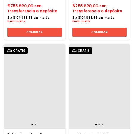
$755.920,00
con
$755.920,00
con
Transferencia o depósito
Transferencia o depósito
9
x
$104.988,89
sin interés
9
x
$104.988,89
sin interés
Envío Gratis
Envío Gratis
GRATIS
GRATIS