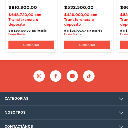
$810.900,00
$6
$532.500,00
$648.720,00
con
$53
$426.000,00
con
Transferencia o
Tran
Transferencia o
depósito
dep
depósito
9
x
$90.100,00
sin interés
9
x
$
9
x
$59.166,67
sin interés
Envío Gratis
Envío
Envío Gratis
CATEGORÍAS
NOSOTROS
CONTACTÁNOS