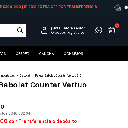
 DE $300.000 | 💵 20% EXTRA OFF POR TRANSFERENCIA
0
¡Hola!
Iniciá sesión
O podés registrarte
TOS
CESPED
CANCHA
CONSEJOS
Importadas
>
Babolat
>
Paleta Babolat Counter Vertuo 2.6
Babolat Counter Vertuo
00
estos
$340.082,64
,00
con
Transferencia o depósito