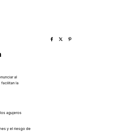
a
nunciar al
acilitan la
 los agujeros
nes y el riesgo de