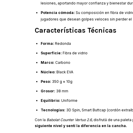
lesiones, aportando mayor confianza y bienestar dura
Potencia cómoda:
Su composición en fibra de vidrio
jugadores que desean golpes veloces sin perder el 
Características Técnicas
Forma:
Redonda
Superficie:
Fibra de vidrio
Marco:
Carbono
Núcleo:
Black EVA
Peso:
350 g ± 10g
Grosor:
38 mm
Equilibrio:
Uniforme
Tecnologías:
3D Spin, Smart Buttcap (cordón extraíb
Con la
Babolat Counter Vertuo 2.6
, disfrutá de una palet
siguiente nivel y sentí la diferencia en la cancha.