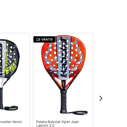
GRATIS
GRATIS
Paleta Babolat Viper Juan
Counter Veron
Paleta Babolat T
Lebrón 3.0