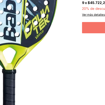
9
x
$45.722,
20% de descu
Ver más detalles