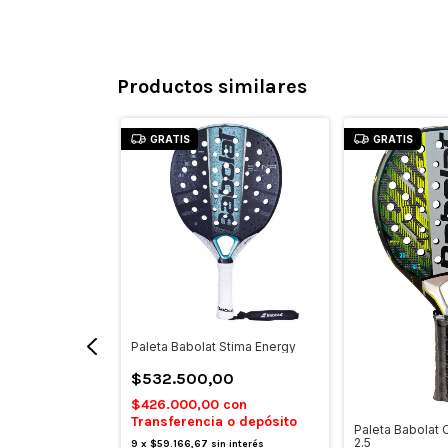
Productos similares
GRATIS
GRATIS
Paleta Babolat Stima Energy
$532.500,00
$426.000,00
con
Transferencia o depósito
Technical Viper
Paleta Babolat 
2.5
9
x
$59.166,67
sin interés