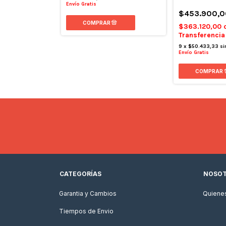
Envío Gratis
00
$453.900,0
con
$363.120,00
 o depósito
Transferencia
n interés
9
x
$50.433,33
si
Envío Gratis
CATEGORÍAS
NOSO
Garantia y Cambios
Quiene
Tiempos de Envio