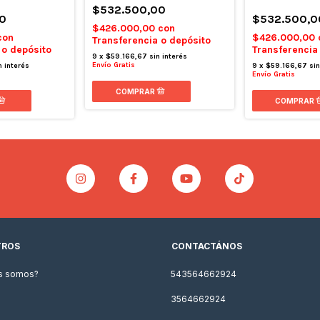
$532.500,00
0
$532.500,0
$426.000,00
con
con
$426.000,00
Transferencia o depósito
 o depósito
Transferencia
9
x
$59.166,67
sin interés
Envío Gratis
n interés
9
x
$59.166,67
sin
Envío Gratis
TROS
CONTACTÁNOS
s somos?
543564662924
3564662924