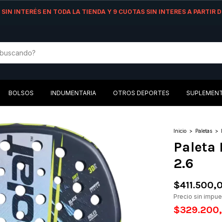
AS SIN INTERÉS EN TODA LA TIENDA Y 9 CUOTAS SIN INTERES A PARTIR
BOLSOS
INDUMENTARIA
OTROS DEPORTES
SUPLEMEN
Inicio
>
Paletas
>
Paleta 
2.6
$411.500,
Precio sin impu
$329.200