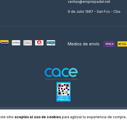
ventas@empirepadel.net
9 de Julio 1987 - San Fco - Cba.
Medios de envío
os derechos reservados.
Defensa de las y los consumidores. Para reclamos
ingresá acá.
/
Bo
ste sitio
aceptás el uso de cookies
para agilizar tu experiencia de compra.