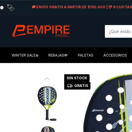
🚚 ENVÍO GRATIS A PARTIR DE $150.000 | 💳 6 CUOT
WINTER SALE❄️
REBAJAS💸
PALETAS
ACCESORIOS
SIN STOCK
GRATIS