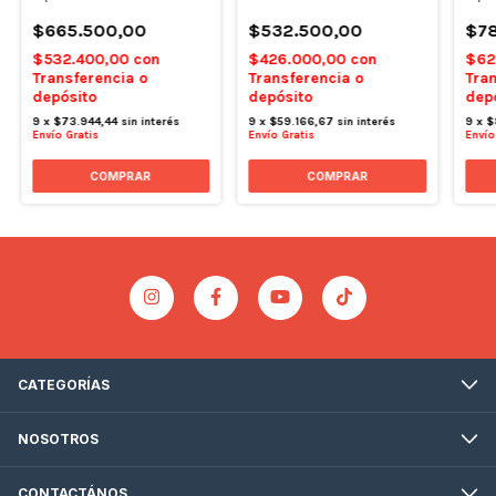
$665.500,00
$532.500,00
$7
$532.400,00
con
$426.000,00
con
$62
Transferencia o
Transferencia o
Tran
depósito
depósito
dep
9
x
$73.944,44
sin interés
9
x
$59.166,67
sin interés
9
x
$
Envío Gratis
Envío Gratis
Envío
CATEGORÍAS
NOSOTROS
CONTACTÁNOS