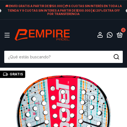
🚚 ENVÍO GRATIS A PARTIR DE $150.000 | 💳 6 CUOTAS SIN INTERÉS EN TODA LA
TIENDA Y 9 CUOTAS SIN INTERES A PARTIR DE $300.000 | 💵 20% EXTRA OFF
POR TRANSFERENCIA
0
GRATIS