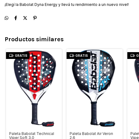
¡Elegí la Babolat Dyna Energy y llevá tu rendimiento a un nuevo nivel!
Productos similares
GRATIS
GRATIS
G
Paleta Babolat Technical
Paleta Babolat Air Veron
Pale
Viper Soft 3.0
2.6
Vipe