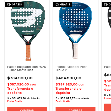
GRATIS
GRATIS
G
Pale
Paleta Bullpadel Icon 2026
Paleta Bullpadel Pearl
- Juan Martín Díaz
Cloud 25
$6
$734.900,00
$484.900,00
$51
$587.920,00
con
$387.920,00
con
Tran
Transferencia o
Transferencia o
dep
depósito
depósito
9
x
$
Envío
9
x
$81.655,56
sin interés
9
x
$53.877,78
sin interés
Envío Gratis
Envío Gratis