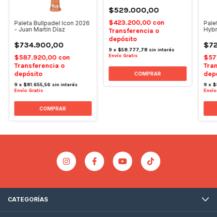
$529.000,00
$423.200,00
con
Paleta Bullpadel Icon 2026
Pale
- Juan Martín Díaz
Hybr
Transferencia o
depósito
$734.900,00
$72
9
x
$58.777,78
sin interés
Envío Gratis
$587.920,00
con
$57
Transferencia o
Tran
depósito
dep
9
x
$81.655,56
sin interés
9
x
$
Envío Gratis
Envío
CATEGORÍAS