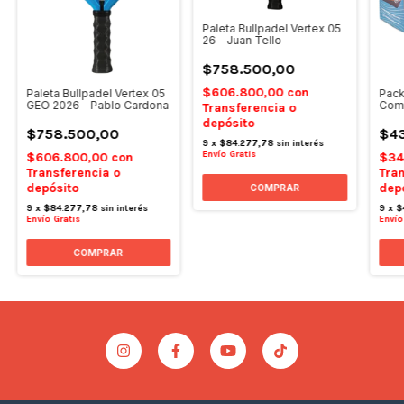
Paleta Bullpadel Vertex 05
26 - Juan Tello
$758.500,00
$606.800,00
con
Paleta Bullpadel Vertex 05
Pack
GEO 2026 - Pablo Cardona
Comf
Transferencia o
depósito
$758.500,00
$4
9
x
$84.277,78
sin interés
Envío Gratis
$606.800,00
con
$34
Transferencia o
Tran
depósito
dep
9
x
$84.277,78
sin interés
9
x
$
Envío Gratis
Envío