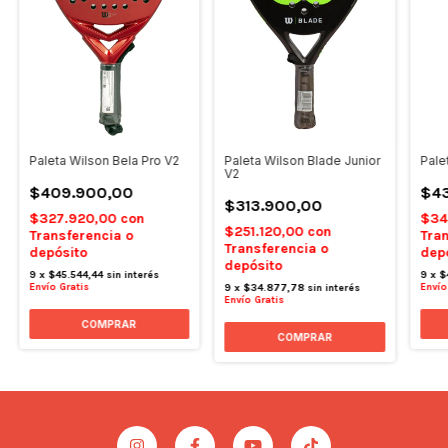
Paleta Wilson Blade Junior
Paleta Wilson Bela Pro V2
Pale
V2
$409.900,00
$4
$313.900,00
$327.920,00
con
$34
$251.120,00
con
Transferencia o
Tran
Transferencia o
depósito
dep
depósito
9
x
$45.544,44
sin interés
9
x
$
Envío Gratis
Envío
9
x
$34.877,78
sin interés
Envío Gratis