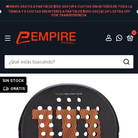
🚚 ENVÍO GRATIS A PARTIR DE $150.000 | 💳 6 CUOTAS SIN INTERÉS EN TODA LA
TIENDA Y 9 CUOTAS SIN INTERES A PARTIR DE $300.000 | 💵 20% EXTRA OFF
POR TRANSFERENCIA
0
SIN STOCK
GRATIS