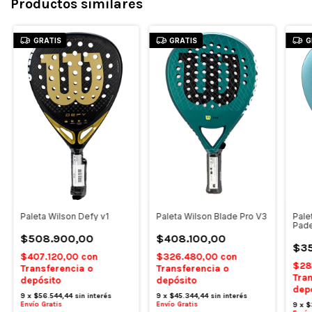
Productos similares
GRATIS
GRATIS
G
Pale
Paleta Wilson Defy v1
Paleta Wilson Blade Pro V3
Pade
$508.900,00
$408.100,00
$35
$407.120,00
con
$326.480,00
con
$28
Transferencia o
Transferencia o
Tran
depósito
depósito
dep
9
x
$56.544,44
sin interés
9
x
$45.344,44
sin interés
Envío Gratis
Envío Gratis
9
x
$