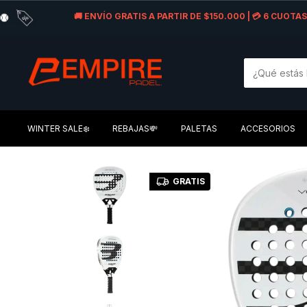
🚚 ENVÍO GRATIS A PARTIR DE $150.000 | 💳 6 CUOT
WINTER SALE❄️
REBAJAS💸
PALETAS
ACCESORIOS
GRATIS