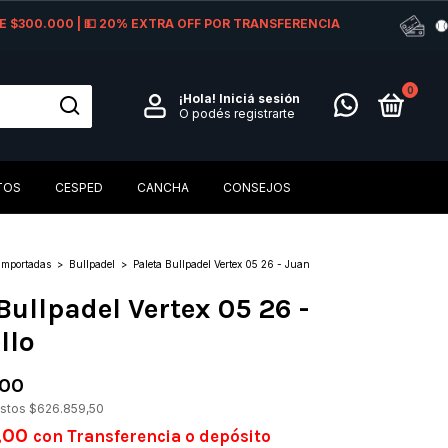
 DE $300.000 | 💵 20% EXTRA OFF POR TRANSFERENCIA
0
¡Hola!
Iniciá sesión
O podés registrarte
TOS
CESPED
CANCHA
CONSEJOS
Importadas
>
Bullpadel
>
Paleta Bullpadel Vertex 05 26 - Juan
Bullpadel Vertex 05 26 -
llo
,00
estos
$626.859,50
,00
con
Transferencia o depósito