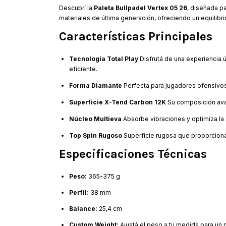
Descubrí la
Paleta Bullpadel Vertex 05 26
, diseñada p
materiales de última generación, ofreciendo un equilibr
Características Principales
Tecnología Total Play
Disfrutá de una experiencia ú
eficiente.
Forma Diamante
Perfecta para jugadores ofensivos
Superficie X-Tend Carbon 12K
Su composición avan
Núcleo Multieva
Absorbe vibraciones y optimiza la 
Top Spin Rugoso
Superficie rugosa que proporciona
Especificaciones Técnicas
Peso:
365-375 g
Perfil:
38 mm
Balance:
25,4 cm
Custom Weight:
Ajustá el peso a tu medida para un