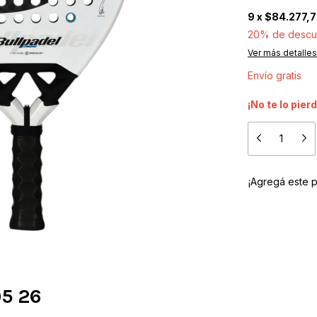
9
x
$84.277,
20% de descu
Ver más detalles
Envío gratis
¡No te lo pierd
¡Agregá este 
05 26