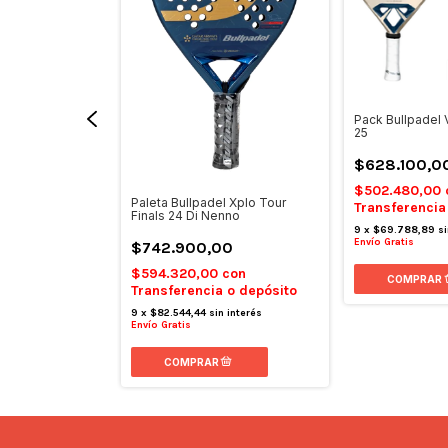
Pack Bullpadel
25
$628.100,0
$502.480,00
l Vertex 05 GEO
Paleta Bullpadel Xplo Tour
Transferencia
ardona
Finals 24 Di Nenno
9
x
$69.788,89
si
Envío Gratis
00
$742.900,00
0
con
$594.320,00
con
 o depósito
Transferencia o depósito
n interés
9
x
$82.544,44
sin interés
Envío Gratis