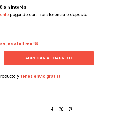
78
sin interés
ento
pagando con Transferencia o depósito
as, es el último! 🚨
producto y
tenés envío gratis!