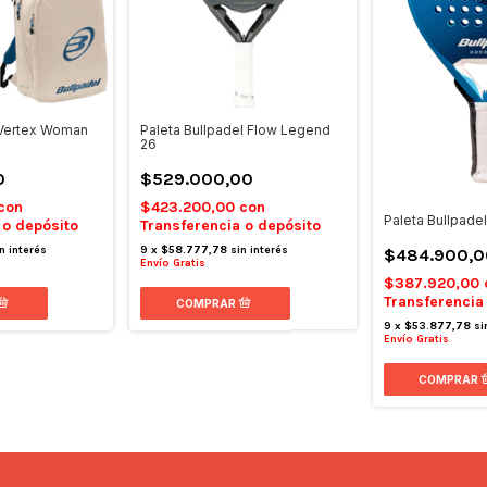
 Vertex Woman
Paleta Bullpadel Flow Legend
26
0
$529.000,00
con
$423.200,00
con
Paleta Bullpadel
 o depósito
Transferencia o depósito
n interés
9
x
$58.777,78
sin interés
$484.900,0
Envío Gratis
$387.920,00
Transferencia
9
x
$53.877,78
si
Envío Gratis