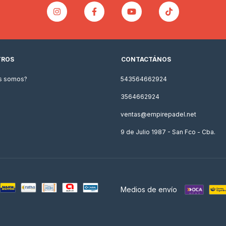
TROS
CONTACTÁNOS
s somos?
543564662924
3564662924
ventas@empirepadel.net
9 de Julio 1987 - San Fco - Cba.
Medios de envío