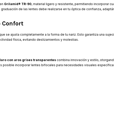
 en
Grilamid® TR-90
, material ligero y resistente, permitiendo incorporar cu
 graduación de las lentes debe realizarse en tu óptica de confianza, adapt
 Confort
 que se ajusta completamente a la forma de tu nariz. Esto garantiza una suje
actividad física, evitando deslizamientos y molestias.
claro con aros grises transparentes
combina innovación y estilo, otorgan
es posible incorporar lentes bifocales para necesidades visuales específica