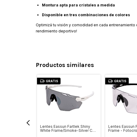
Montura apta para cristales a medida
Disponible en tres combinaciones de colores
Optimizá tu visión y comodidad en cada entrenamiento 
rendimiento deportivo!
Productos similares
GRATIS
GRATIS
Armour Black
Lentes Eassun Fartlek Shiny
Lentes Eassun F
atico Lens 0-3
White Frame/Smoke-Silver Cat
Frame - Fotocr
3