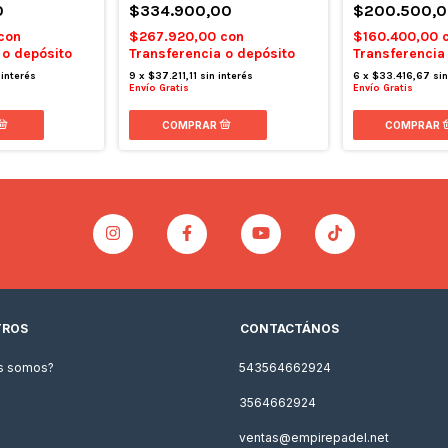
0
$334.900,00
$200.500,0
con
$267.920,00
con
$160.400,00
 o depósito
Transferencia o depósito
Transferencia
 interés
9
x
$37.211,11
sin interés
6
x
$33.416,67
sin
Envío Gratis
Envío Gratis
TROS
CONTACTÁNOS
s somos?
543564662924
3564662924
ventas@empirepadel.net