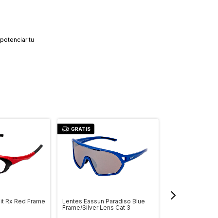
 potenciar tu
GRATIS
GRATIS
it Rx Red Frame
Lentes Eassun Paradiso Blue
Lentes Eassun S
Frame/Silver Lens Cat 3
Black/Black Rim