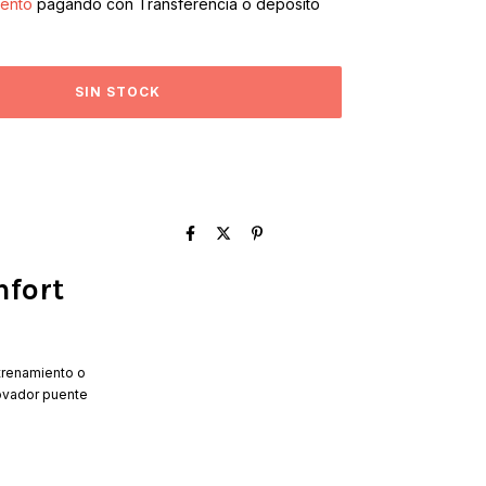
ento
pagando con Transferencia o depósito
nfort
trenamiento o
novador puente