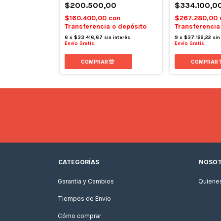
00
$200.500,00
$334.100,0
con
$160.400,00
con
$267.280,00
 o depósito
Transferencia o depósito
Transferencia
interés
6
x
$33.416,67
sin interés
9
x
$37.122,22
sin
Envío Gratis
Envío Gratis
CATEGORÍAS
NOSO
Garantia y Cambios
Quiene
Tiempos de Envio
Cómo comprar