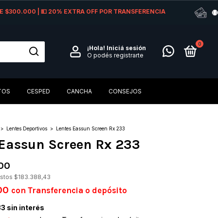
 DE $300.000 | 💵 20% EXTRA OFF POR TRANSFERENCIA
0
¡Hola!
Iniciá sesión
O podés registrarte
TOS
CESPED
CANCHA
CONSEJOS
>
Lentes Deportivos
>
Lentes Eassun Screen Rx 233
 Eassun Screen Rx 233
00
estos
$183.388,43
,00
con
Transferencia o depósito
33
sin interés