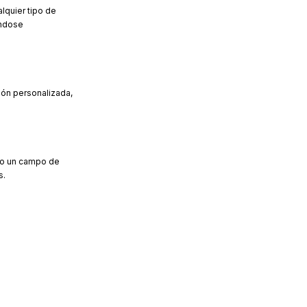
alquier tipo de
ándose
ción personalizada,
do un campo de
s.