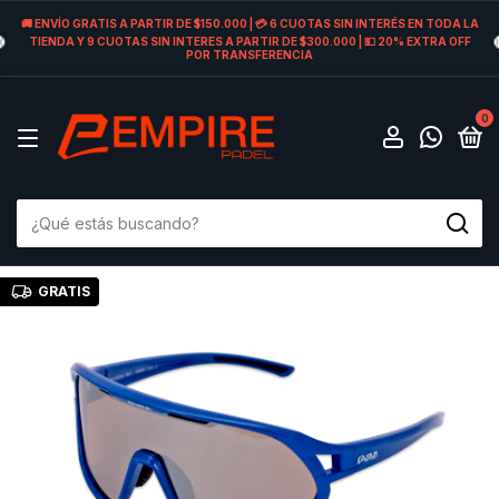
🚚 ENVÍO GRATIS A PARTIR DE $150.000 | 💳 6 CUOTAS SIN INTERÉS EN TODA LA
TIENDA Y 9 CUOTAS SIN INTERES A PARTIR DE $300.000 | 💵 20% EXTRA OFF
POR TRANSFERENCIA
0
GRATIS