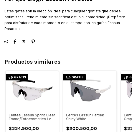
Estas gafas son la elección ideal para cualquier golfista que desee
optimizar su rendimiento sin sacrificar estilo ni comodidad. ¡Prepárate
para disfrutar de cada momento en el campo con las gafas Eassun
Paradiso!
Productos similares
GRATIS
GRATIS
G
Lentes Eassun Sprint Clear
Lentes Eassun Fartlek
Lent
Frame/Fotocromatico Lens
Shiny White
Grap
0-3
Frame/Smoke-Silver Cat 3
Foto
$334.900,00
$200.500,00
$33