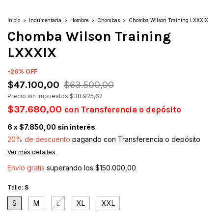
Inicio
>
Indumentaria
>
Hombre
>
Chombas
>
Chomba Wilson Training LXXXIX
Chomba Wilson Training
LXXXIX
-
26
%
OFF
$47.100,00
$63.500,00
Precio sin impuestos
$38.925,62
$37.680,00
con
Transferencia o depósito
6
x
$7.850,00
sin interés
20% de descuento
pagando con Transferencia o depósito
Ver más detalles
Envío gratis
superando los
$150.000,00
Talle:
S
S
M
L
XL
XXL