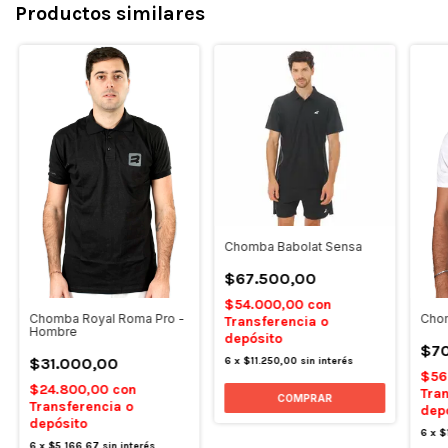
Productos similares
Chomba Babolat Sensa
$67.500,00
$54.000,00
con
Chomba Royal Roma Pro -
Chom
Transferencia o
Hombre
depósito
$70
$31.000,00
6
x
$11.250,00
sin interés
$56
$24.800,00
con
Tran
COMPRAR
Transferencia o
dep
depósito
6
x
$
6
x
$5.166,67
sin interés