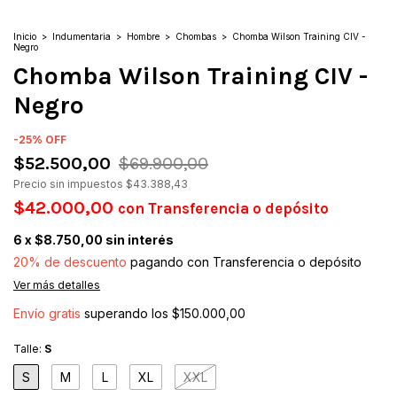
Inicio
>
Indumentaria
>
Hombre
>
Chombas
>
Chomba Wilson Training CIV -
Negro
Chomba Wilson Training CIV -
Negro
-
25
%
OFF
$52.500,00
$69.900,00
Precio sin impuestos
$43.388,43
$42.000,00
con
Transferencia o depósito
6
x
$8.750,00
sin interés
20% de descuento
pagando con Transferencia o depósito
Ver más detalles
Envío gratis
superando los
$150.000,00
Talle:
S
S
M
L
XL
XXL