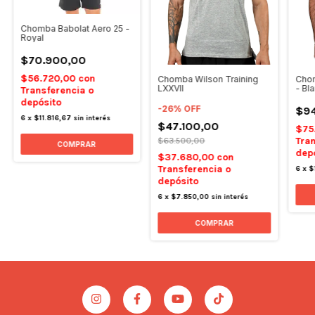
Chomba Babolat Aero 25 -
Royal
$70.900,00
$56.720,00
con
Chomba Wilson Training
Chom
LXXVII
- Bl
Transferencia o
depósito
-
26
%
OFF
$9
6
x
$11.816,67
sin interés
$47.100,00
$75
Tran
$63.500,00
COMPRAR
dep
$37.680,00
con
Transferencia o
6
x
$
depósito
6
x
$7.850,00
sin interés
COMPRAR