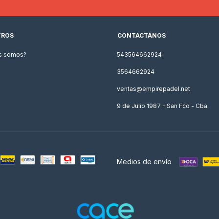
TROS
CONTACTÁNOS
s somos?
543564662924
3564662924
ventas@empirepadel.net
9 de Julio 1987 - San Fco - Cba.
Medios de envío