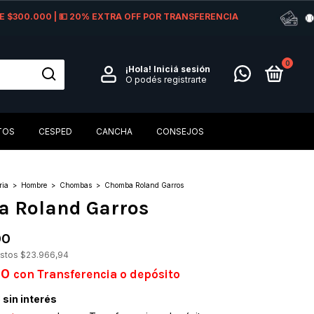
 DE $300.000 | 💵 20% EXTRA OFF POR TRANSFERENCIA
0
¡Hola!
Iniciá sesión
O podés registrarte
TOS
CESPED
CANCHA
CONSEJOS
ria
>
Hombre
>
Chombas
>
Chomba Roland Garros
 Roland Garros
00
estos
$23.966,94
00
con
Transferencia o depósito
3
sin interés