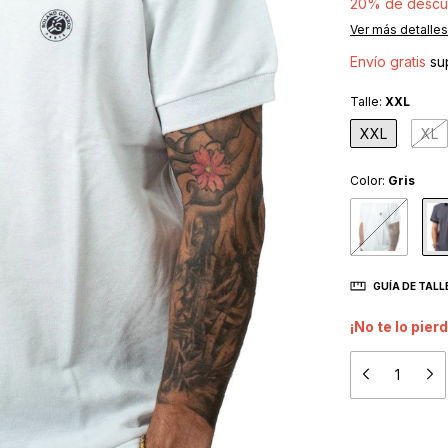
20% de descu
Ver más detalles
Envío gratis
su
Talle:
XXL
XXL
XL
Color:
Gris
GUÍA DE TALL
¡No te lo pierd