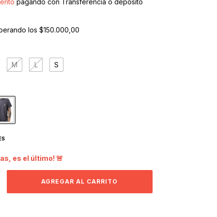
ento
pagando con Transferencia o depósito
perando los
$150.000,00
M
L
S
ES
as, es el último! 🚨