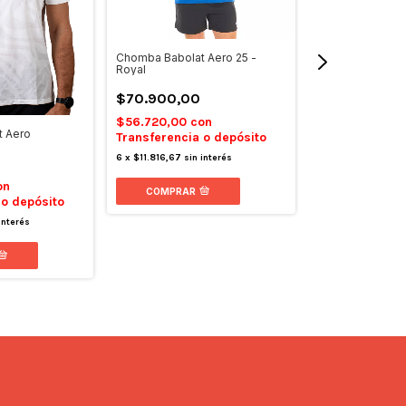
Chomba Babolat Aero 25 -
Royal
$70.900,00
$56.720,00
con
 Aero
Transferencia o depósito
Chomba Adidas 
Blanca
6
x
$11.816,67
sin interés
$94.000,00
on
COMPRAR
 o depósito
$75.200,00
c
Transferencia 
interés
6
x
$15.666,67
sin
COMPRAR