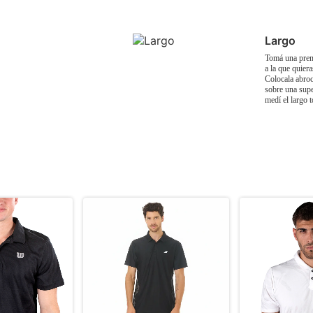
Largo
Tomá una prend
a la que quier
Colocala abroc
sobre una supe
medí el largo t