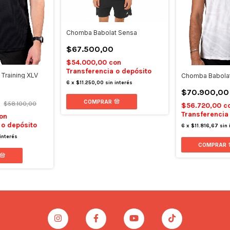
Chomba Babolat Sensa
$67.500,00
$54.000,00
con
Transferencia o depósito
Training XLV
Chomba Babolat
6
x
$11.250,00
sin interés
$70.900,00
0
COMPRAR
$58.100,00
$56.720,00
c
Transferencia
on
 o depósito
6
x
$11.816,67
sin 
 interés
COMPRAR