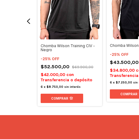
Chomba Wilson 
Roma Pro -
Chomba Wilson Training CIV -
Negro
-
25
%
OFF
-
25
%
OFF
$43.500,0
$52.500,00
$69.900,00
on
$34.800,00
c
 o depósito
$42.000,00
con
Transferencia
Transferencia o depósito
 interés
6
x
$7.250,00
sin
6
x
$8.750,00
sin interés
COMPRAR
COMPRAR