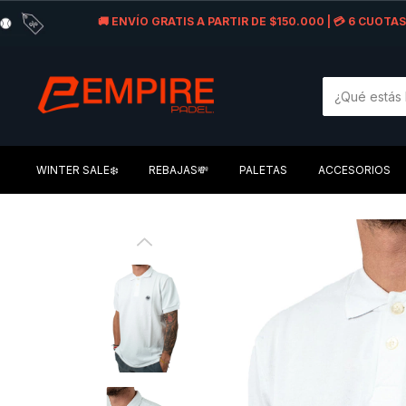
🚚 ENVÍO GRATIS A PARTIR DE $150.000 | 💳 6 CUOT
WINTER SALE❄️
REBAJAS💸
PALETAS
ACCESORIOS