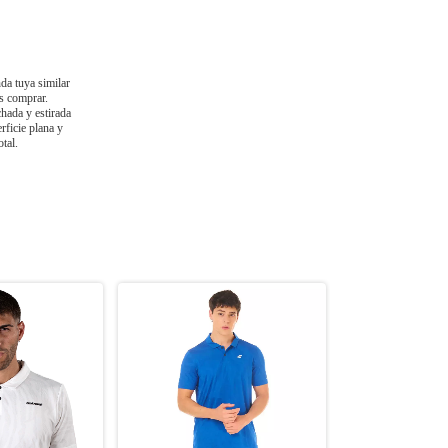
a tuya similar
as comprar.
hada y estirada
rficie plana y
otal.