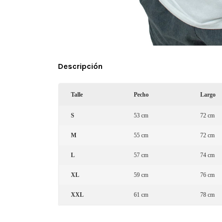
Descripción
Talle
Pecho
Largo
S
53 cm
72 cm
M
55 cm
72 cm
L
57 cm
74 cm
XL
59 cm
76 cm
XXL
61 cm
78 cm