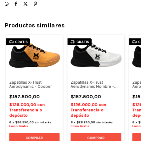
Productos similares
GRATIS
GRATIS
G
Zapatillas X-Trust
Zapatillas X-Trust
Zapa
Aerodynamic - Cooper
Aerodynamic Hombre -
Aero
Blancas
Blac
$157.500,00
$157.500,00
$15
$126.000,00
con
$126.000,00
con
$12
Transferencia o
Transferencia o
Tran
depósito
depósito
dep
6
x
$26.250,00
sin interés
6
x
$26.250,00
sin interés
6
x
$
Envío Gratis
Envío Gratis
Envío
COMPRAR
COMPRAR