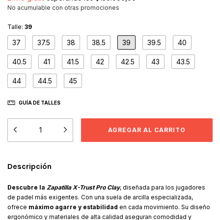
No acumulable con otras promociones
Talle:
39
37
37.5
38
38.5
39
39.5
40
40.5
41
41.5
42
42.5
43
43.5
44
44.5
45
GUÍA DE TALLES
Descripción
Descubre la
Zapatilla X-Trust Pro Clay
, diseñada para los jugadores
de padel más exigentes. Con una suela de arcilla especializada,
ofrece
máximo agarre y estabilidad
en cada movimiento. Su diseño
ergonómico y materiales de alta calidad aseguran comodidad y