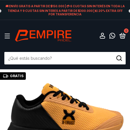
🚚 ENVÍO GRATIS A PARTIR DE $150.000 | 💳 6 CUOTAS SIN INTERÉS EN TODA LA
TIENDA Y 9 CUOTAS SIN INTERES A PARTIR DE $300.000 | 💵 20% EXTRA OFF
POR TRANSFERENCIA
0
GRATIS