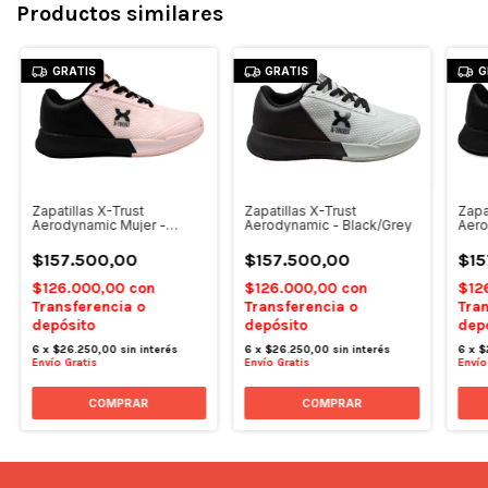
Productos similares
GRATIS
GRATIS
G
Zapatillas X-Trust
Zapatillas X-Trust
Zapa
Aerodynamic Mujer -
Aerodynamic - Black/Grey
Aero
Black/Pink
Blan
$157.500,00
$157.500,00
$15
$126.000,00
con
$126.000,00
con
$12
Transferencia o
Transferencia o
Tran
depósito
depósito
dep
6
x
$26.250,00
sin interés
6
x
$26.250,00
sin interés
6
x
$
Envío Gratis
Envío Gratis
Envío
COMPRAR
COMPRAR