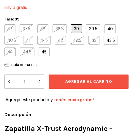
Envío gratis
Talle:
39
37
37.5
38
38.5
39
39.5
40
40.5
41
41.5
42
42.5
43
43.5
44
44.5
45
GUÍA DE TALLES
¡Agregá este producto y
tenés envío gratis!
Descripción
Zapatilla X-Trust Aerodynamic -