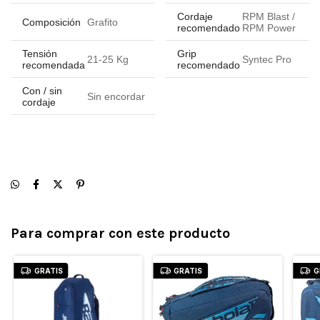
Cordaje
RPM Blast /
Composición
Grafito
recomendado
RPM Power
Tensión
Grip
21-25 Kg
Syntec Pro
recomendada
recomendado
Con / sin
Sin encordar
cordaje
Para comprar con este producto
GRATIS
GRATIS
G