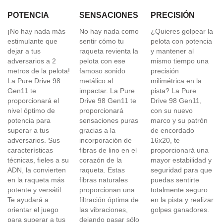
POTENCIA
SENSACIONES
PRECISIÓN
¡No hay nada más
No hay nada como
¿Quieres golpear la
estimulante que
sentir cómo tu
pelota con potencia
dejar a tus
raqueta revienta la
y mantener al
adversarios a 2
pelota con ese
mismo tiempo una
metros de la pelota!
famoso sonido
precisión
La Pure Drive 98
metálico al
milimétrica en la
Gen11 te
impactar. La Pure
pista? La Pure
proporcionará el
Drive 98 Gen11 te
Drive 98 Gen11,
nivel óptimo de
proporcionará
con su nuevo
potencia para
sensaciones puras
marco y su patrón
superar a tus
gracias a la
de encordado
adversarios. Sus
incorporación de
16x20, te
características
fibras de lino en el
proporcionará una
técnicas, fieles a su
corazón de la
mayor estabilidad y
ADN, la convierten
raqueta. Estas
seguridad para que
en la raqueta más
fibras naturales
puedas sentirte
potente y versátil.
proporcionan una
totalmente seguro
Te ayudará a
filtración óptima de
en la pista y realizar
orientar el juego
las vibraciones,
golpes ganadores.
para superar a tus
dejando pasar sólo