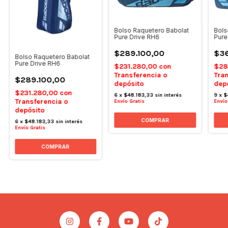
Bolso Raquetero Babolat
Bols
Pure Drive RH6
Pure
$289.100,00
$36
Bolso Raquetero Babolat
Pure Drive RH6
$231.280,00
con
$28
Transferencia o
Tran
$289.100,00
depósito
dep
$231.280,00
con
6
x
$48.183,33
sin interés
9
x
$
Transferencia o
Envío Gratis
Envío
depósito
6
x
$48.183,33
sin interés
Envío Gratis