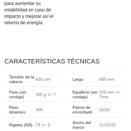
para aumentar su
estabilidad en caso de
impacto y mejorar así el
retorno de energía.
CARACTERÍSTICAS TÉCNICAS
Tamaño de la
630 cm²
Largo
685 mm
cabeza
Peso (sin
Equilibrio (sin
325 mm +/-
305 g +/- 7
cordaje)
cordaje)
7mm
Peso
Patrón de
300
16/20
dinámico
encordado
Ancho del
Rigidez (RA)
73 +/- 3
21/23/22
marco