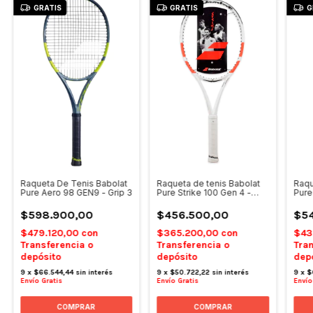
GRATIS
GRATIS
G
Raqueta De Tenis Babolat
Raqueta de tenis Babolat
Raqu
Pure Aero 98 GEN9 - Grip 3
Pure Strike 100 Gen 4 -
Pure
U.NCV - Grip 3
$598.900,00
$456.500,00
$5
$479.120,00
con
$365.200,00
con
$43
Transferencia o
Transferencia o
Tran
depósito
depósito
dep
9
x
$66.544,44
sin interés
9
x
$50.722,22
sin interés
9
x
$
Envío Gratis
Envío Gratis
Envío