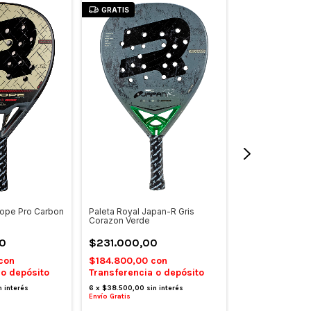
GRATIS
GRATIS
rope Pro Carbon
Paleta Royal Japan-R Gris
Paleta Royal Sup
Corazon Verde
Light
0
$231.000,00
$206.000,0
con
$184.800,00
con
$164.800,00
c
 o depósito
Transferencia o depósito
Transferencia 
n interés
6
x
$38.500,00
sin interés
6
x
$34.333,33
si
Envío Gratis
Envío Gratis