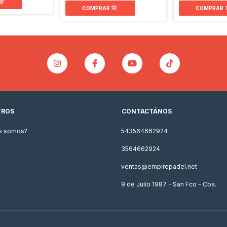
COMPRAR
TROS
CONTACTÁNOS
s somos?
543564662924
3564662924
ventas@empirepadel.net
9 de Julio 1987 - San Fco - Cba.