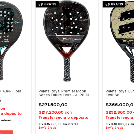
GRATIS
GRATIS
Paleta Royal Eu
7 AJPP Fibra
Paleta Royal Premier Moon
Twill 6k
Series Future Fibra - AJPP 10
Años
0
$366.000,0
$271.500,00
con
$292.800,00
$217.200,00
con
 o depósito
Transferencia
Transferencia o depósito
n interés
9
x
$40.666,67
si
6
x
$45.250,00
sin interés
Envío Gratis
Envío Gratis