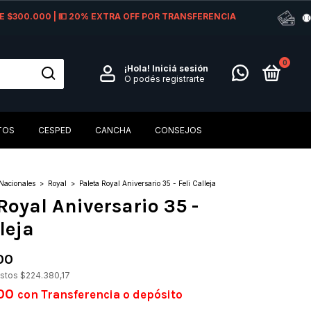
 DE $300.000 | 💵 20% EXTRA OFF POR TRANSFERENCIA
0
¡Hola!
Iniciá sesión
O podés registrarte
TOS
CESPED
CANCHA
CONSEJOS
Nacionales
>
Royal
>
Paleta Royal Aniversario 35 - Feli Calleja
Royal Aniversario 35 -
leja
00
estos
$224.380,17
,00
con
Transferencia o depósito