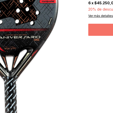
6
x
$45.250,
20% de descu
Ver más detalles