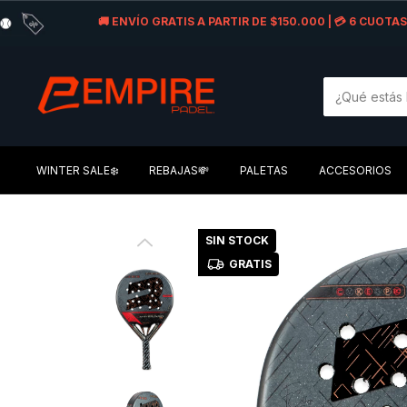
🚚 ENVÍO GRATIS A PARTIR DE $150.000 | 💳 6 CUOT
WINTER SALE❄️
REBAJAS💸
PALETAS
ACCESORIOS
SIN STOCK
GRATIS