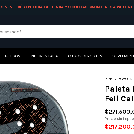
AS SIN INTERÉS EN TODA LA TIENDA Y 9 CUOTAS SIN INTERES A PARTIR
BOLSOS
INDUMENTARIA
OTROS DEPORTES
SUPLEMEN
Inicio
>
Paletas
>
Paleta 
Feli Cal
$271.500,
Precio sin impu
$217.200