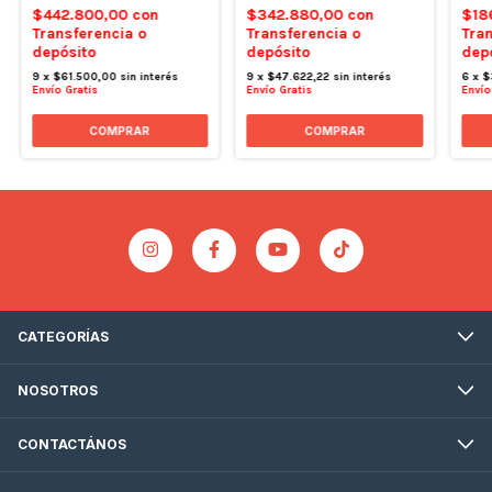
$442.800,00
con
$342.880,00
con
$18
Transferencia o
Transferencia o
Tran
depósito
depósito
dep
9
x
$61.500,00
sin interés
9
x
$47.622,22
sin interés
6
x
$
Envío Gratis
Envío Gratis
Envío
COMPRAR
CATEGORÍAS
NOSOTROS
CONTACTÁNOS