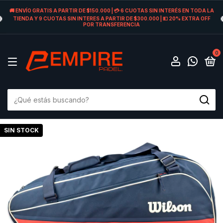
🚚 ENVÍO GRATIS A PARTIR DE $150.000 | 💳 6 CUOTAS SIN INTERÉS EN TODA LA
TIENDA Y 9 CUOTAS SIN INTERES A PARTIR DE $300.000 | 💵 20% EXTRA OFF
POR TRANSFERENCIA
0
SIN STOCK