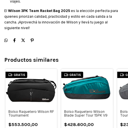
viajes.
El
Wilson 3PK Team Racket Bag 2025
es la elección perfecta para
quienes priorizan calidad, practicidad y estilo en cada salida a la
cancha. ¡Aprovechá la innovación de Wilson y llevá tu juego al
siguiente nivel!
Productos similares
GRATIS
GRATIS
G
Bolso Raquetero Wilson RF
Bolso Raquetero Wilson
Bols
Tournament
Blade Super Tour 15PK V9
Tour
$553.500,00
$428.600,00
$2