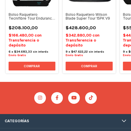
Bolso Raquetero
Bolso Raquetero Wilson
Bols
Tecnifibre Tour Endurance
Blade Super Tour 15PK V9
Tou
Negro Blanco Duffel
$208.100,00
$428.600,00
$5
$166.480,00
con
$342.880,00
con
$44
Transferencia o
Transferencia o
Tran
depósito
depósito
dep
6
x
$34.683,33
sin interés
9
x
$47.622,22
sin interés
9
x
$
Envío Gratis
Envío Gratis
Envío
CATEGORÍAS