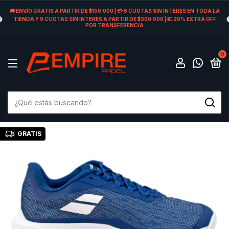
🚚 ENVÍO GRATIS A PARTIR DE $150.000 | 💳 6 CUOTAS SIN INTERÉS EN TODA LA
TIENDA Y 9 CUOTAS SIN INTERES A PARTIR DE $300.000 | 💵 20% EXTRA OFF
POR TRANSFERENCIA
0
GRATIS