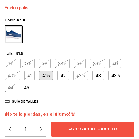
Envío gratis
Color:
Azul
Talle:
41.5
37
37.5
38
38.5
39
39.5
40
40.5
41
41.5
42
42.5
43
43.5
44
45
GUÍA DE TALLES
¡No te lo pierdas, es el último! 🚨