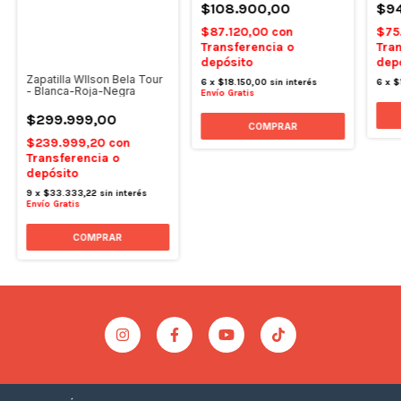
$108.900,00
$94
$87.120,00
con
$75
Transferencia o
Tran
depósito
dep
Zapatilla WIlson Bela Tour
6
x
$18.150,00
sin interés
6
x
$
- Blanca-Roja-Negra
Envío Gratis
$299.999,00
COMPRAR
$239.999,20
con
Transferencia o
depósito
9
x
$33.333,22
sin interés
Envío Gratis
COMPRAR