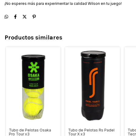
¡No esperes más para experimentar la calidad Wilson en tu juego!
Productos similares
Tubo de Pelotas Osaka
Tubo de Pelotas Rs Padel
Tubo
Pro Tour x3
Tour X x3
Tecn