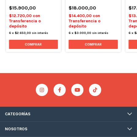
$15.900,00
$18.000,00
$17
$12.720,00
con
$14.400,00
con
$13
Transferencia o
Transferencia o
Tran
depósito
depósito
dep
6
x
$2.650,00
sin interés
6
x
$3.000,00
sin interés
6
x
$
CATEGORÍAS
NOSOTROS