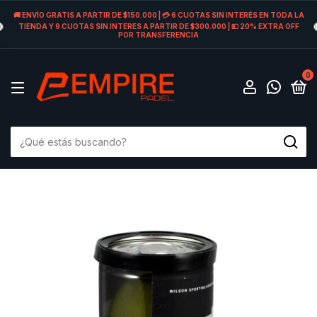
🚚 ENVÍO GRATIS A PARTIR DE $150.000 | 💳 6 CUOTAS SIN INTERÉS EN TODA LA
TIENDA Y 9 CUOTAS SIN INTERES A PARTIR DE $300.000 | 💵 20% EXTRA OFF
POR TRANSFERENCIA
0